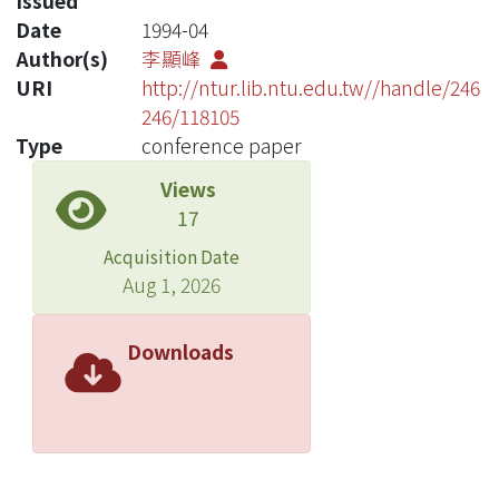
Issued
Date
1994-04
Author(s)
李顯峰
URI
http://ntur.lib.ntu.edu.tw//handle/246
246/118105
Type
conference paper
Views
17
Acquisition Date
Aug 1, 2026
Downloads