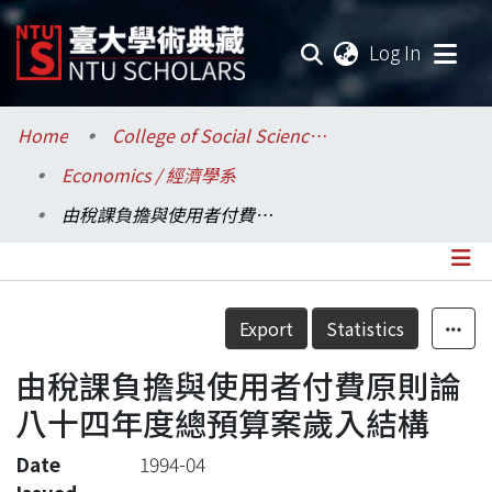
(current
Log In
Communities & Collections
Home
College of Social Sciences / 社會科學院
Economics / 經濟學系
Research Outputs
由稅課負擔與使用者付費原則論八十四年度總預算案歲入結構
Fundings & Projects
Researchers
Details
Export
Statistics
Organizations
由稅課負擔與使用者付費原則論
Statistics
八十四年度總預算案歲入結構
Date
1994-04