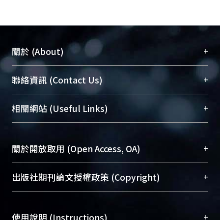
+
關於 (About)
臺大位居世界頂尖大學之列，為永久珍藏及向國際
+
聯絡資訊 (Contact Us)
展現本校豐碩的研究成果及學術能量，圖書館整合
機構典藏（NTUR）與學術庫（AH）不同功能平
總館學科館員
(Main Library)
+
相關網站 (Useful Links)
台，成為臺大學術典藏NTU scholars。期能整合研
醫學圖書館學科館員
(Medical Library)
究能量、促進交流合作、保存學術產出、推廣研究
社會科學院辜振甫紀念圖書館學科館員
(Social
成果。
Sciences Library)
+
關於開放取用 (Open Access, OA)
To permanently archive and promote researcher
profiles and scholarly works, Library integrates the
開放取用是從使用者角度提升資訊取用性的社會運
+
出版社期刊論文授權政策 (Copyright)
services of “NTU Repository” with “Academic
動，應用在學術研究上是透過將研究著作公開供使
Hub” to form NTU Scholars.
用者自由取閱，以促進學術傳播及因應期刊訂購費
請確認所上傳的全文是原創的內容，若該文件包
用逐年攀升。同時可加速研究發展、提升研究影響
+
使用說明 (Instructions)
含部分內容的版權非匯入者所有，或由第三方贊