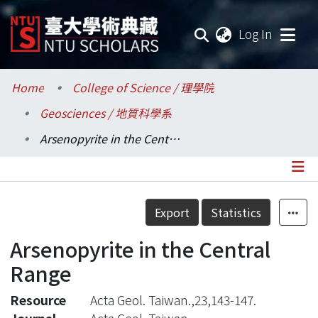
(current
Log In
Communities & Collections
Home
College of Science / 理學院
Geosciences / 地質科學系
Research Outputs
Arsenopyrite in the Central Range
Fundings & Projects
Researchers
Details
Export
Statistics
Organizations
Arsenopyrite in the Central
Statistics
Range
Resource
Acta Geol. Taiwan.,23,143-147.