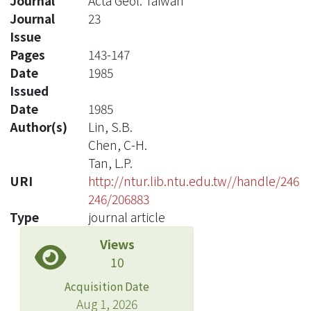
Journal
Acta Geol. Taiwan
Journal
23
Issue
Pages
143-147
Date
1985
Issued
Date
1985
Author(s)
Lin, S.B.
Chen, C-H.
Tan, L.P.
URI
http://ntur.lib.ntu.edu.tw//handle/246
246/206883
Type
journal article
Views
10
Acquisition Date
Aug 1, 2026