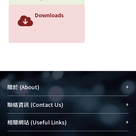
Downloads
+
關於 (About)
臺大位居世界頂尖大學之列，為永久珍藏及向國際
+
聯絡資訊 (Contact Us)
展現本校豐碩的研究成果及學術能量，圖書館整合
機構典藏（NTUR）與學術庫（AH）不同功能平
總館學科館員
(Main Library)
+
相關網站 (Useful Links)
台，成為臺大學術典藏NTU scholars。期能整合研
醫學圖書館學科館員
(Medical Library)
究能量、促進交流合作、保存學術產出、推廣研究