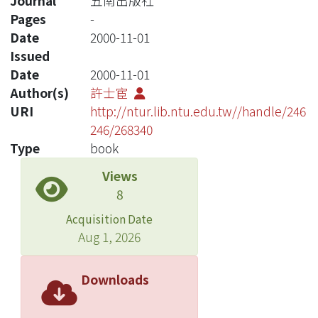
Journal
五南出版社
Pages
-
Date
2000-11-01
Issued
Date
2000-11-01
Author(s)
許士宦
URI
http://ntur.lib.ntu.edu.tw//handle/246
246/268340
Type
book
Views
8
Acquisition Date
Aug 1, 2026
Downloads