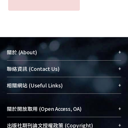
+
關於 (About)
臺大位居世界頂尖大學之列，為永久珍藏及向國際
+
聯絡資訊 (Contact Us)
展現本校豐碩的研究成果及學術能量，圖書館整合
機構典藏（NTUR）與學術庫（AH）不同功能平
總館學科館員
(Main Library)
+
相關網站 (Useful Links)
台，成為臺大學術典藏NTU scholars。期能整合研
醫學圖書館學科館員
(Medical Library)
究能量、促進交流合作、保存學術產出、推廣研究
社會科學院辜振甫紀念圖書館學科館員
(Social
成果。
Sciences Library)
+
關於開放取用 (Open Access, OA)
To permanently archive and promote researcher
profiles and scholarly works, Library integrates the
開放取用是從使用者角度提升資訊取用性的社會運
+
出版社期刊論文授權政策 (Copyright)