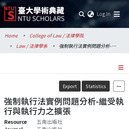
(current
Log In
Communities & Collections
Home
College of Law / 法律學院
Law / 法律學系
強制執行法實例問題分析-繼受執行與執行力之擴張
Research Outputs
Fundings & Projects
Researchers
Details
Export
Statistics
Organizations
強制執行法實例問題分析-繼受執
Statistics
行與執行力之擴張
Resource
五南出版社