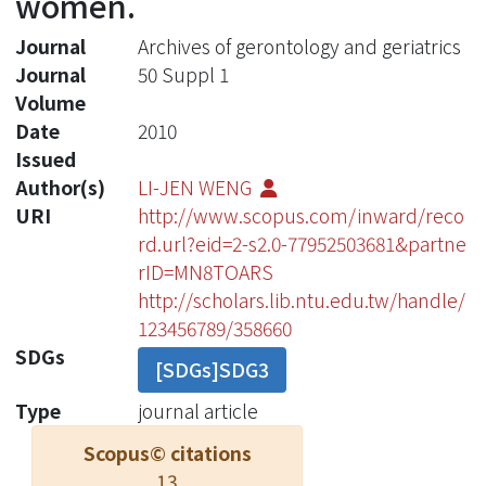
women.
Journal
Archives of gerontology and geriatrics
Journal
50 Suppl 1
Volume
Date
2010
Issued
Author(s)
LI-JEN WENG
URI
http://www.scopus.com/inward/reco
rd.url?eid=2-s2.0-77952503681&partne
rID=MN8TOARS
http://scholars.lib.ntu.edu.tw/handle/
123456789/358660
SDGs
[SDGs]SDG3
Type
journal article
Scopus© citations
13