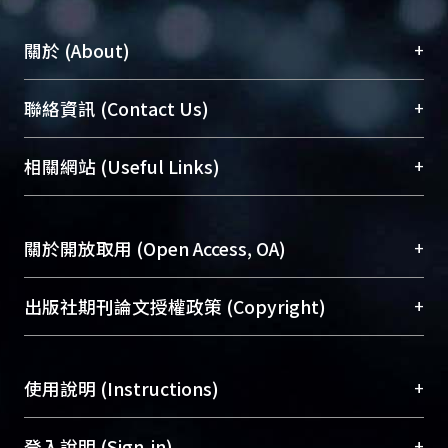
+
關於 (About)
臺大位居世界頂尖大學之列，為永久珍藏及向國際
+
聯絡資訊 (Contact Us)
展現本校豐碩的研究成果及學術能量，圖書館整合
機構典藏（NTUR）與學術庫（AH）不同功能平
總館學科館員
(Main Library)
+
相關網站 (Useful Links)
台，成為臺大學術典藏NTU scholars。期能整合研
醫學圖書館學科館員
(Medical Library)
究能量、促進交流合作、保存學術產出、推廣研究
社會科學院辜振甫紀念圖書館學科館員
(Social
成果。
Sciences Library)
+
關於開放取用 (Open Access, OA)
To permanently archive and promote researcher
profiles and scholarly works, Library integrates the
開放取用是從使用者角度提升資訊取用性的社會運
+
出版社期刊論文授權政策 (Copyright)
services of “NTU Repository” with “Academic
動，應用在學術研究上是透過將研究著作公開供使
Hub” to form NTU Scholars.
用者自由取閱，以促進學術傳播及因應期刊訂購費
請確認所上傳的全文是原創的內容，若該文件包
用逐年攀升。同時可加速研究發展、提升研究影響
+
使用說明 (Instructions)
含部分內容的版權非匯入者所有，或由第三方贊
力，NTU Scholars即為本校的開放取用典藏（OA
助與合作完成，請確認該版權所有者及第三方同
Archive）平台。
（點選深入了解OA）
意提供此授權。
網站簡介
(Quickstart Guide)
+
登入說明 (Sign-in)