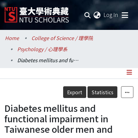
(current
Log In
Communities & Collections
Home
College of Science / 理學院
Psychology / 心理學系
Research Outputs
Diabetes mellitus and functional impairment in Taiwanese older men and women.
Fundings & Projects
Researchers
Details
Export
Statistics
Organizations
Diabetes mellitus and
Statistics
functional impairment in
Taiwanese older men and