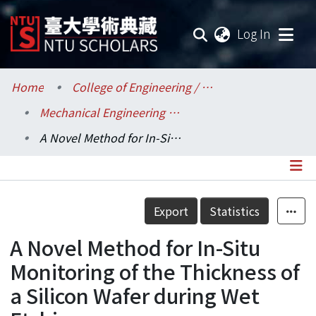
(current
Log In
Communities & Collections
Home
College of Engineering / 工學院
Mechanical Engineering / 機械工程學系
Research Outputs
A Novel Method for In-Situ Monitoring of the Thickness of a Silicon Wafer during Wet Etching
Fundings & Projects
Researchers
Details
Export
Statistics
Organizations
A Novel Method for In-Situ
Statistics
Monitoring of the Thickness of
a Silicon Wafer during Wet