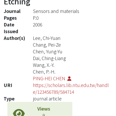
Etching
Journal
Sensors and materials
Pages
P.0
Date
2006
Issued
Author(s)
Lee, Chi-Yuan
Chang, Pei-Ze
Chen, Yung-Yu
Dai, Ching-Liang
Wang, X.-Y.
Chen, P.-H.
PING-HEI CHEN
URI
https://scholars.lib.ntu.edu.tw/handl
e/123456789/584714
Type
journal article
Views
9