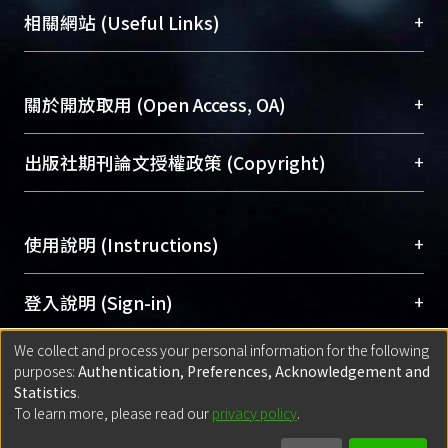
機構典藏（NTUR）與學術庫（AH）不同功能平
總館學科館員
(Main Library)
+
相關網站 (Useful Links)
台，成為臺大學術典藏NTU scholars。期能整合研
醫學圖書館學科館員
(Medical Library)
究能量、促進交流合作、保存學術產出、推廣研究
社會科學院辜振甫紀念圖書館學科館員
(Social
成果。
Sciences Library)
+
關於開放取用 (Open Access, OA)
To permanently archive and promote researcher
profiles and scholarly works, Library integrates the
開放取用是從使用者角度提升資訊取用性的社會運
+
出版社期刊論文授權政策 (Copyright)
services of “NTU Repository” with “Academic
動，應用在學術研究上是透過將研究著作公開供使
Hub” to form NTU Scholars.
用者自由取閱，以促進學術傳播及因應期刊訂購費
請確認所上傳的全文是原創的內容，若該文件包
用逐年攀升。同時可加速研究發展、提升研究影響
+
使用說明 (Instructions)
含部分內容的版權非匯入者所有，或由第三方贊
力，NTU Scholars即為本校的開放取用典藏（OA
助與合作完成，請確認該版權所有者及第三方同
Archive）平台。
（點選深入了解OA）
意提供此授權。
網站簡介
(Quickstart Guide)
+
登入說明 (Sign-in)
Please represent that the submission is your
使用手冊
(Instruction Manual)
original work, and that you have the right to
We collect and process your personal information for the following
線上預約服務
(Booking Service)
方案一：
臺灣大學計算機中心帳號登入
+
匯入著作 (Submission)
purposes:
Authentication, Preferences, Acknowledgement and
grant the rights to upload.
(With C&INC Email Account)
Statistics
.
方案二：
ORCID帳號登入
(With ORCID)
To learn more, please read our
privacy policy
.
若欲上傳已出版的全文電子檔，可使用
Open
方案一：
定期更新ORCID者，以ID匯入
(Search
policy finder
網站查詢，以確認出版單位之版權
for identifier (ORCID))