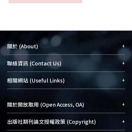
+
關於 (About)
臺大位居世界頂尖大學之列，為永久珍藏及向國際
+
聯絡資訊 (Contact Us)
展現本校豐碩的研究成果及學術能量，圖書館整合
機構典藏（NTUR）與學術庫（AH）不同功能平
總館學科館員
(Main Library)
+
相關網站 (Useful Links)
台，成為臺大學術典藏NTU scholars。期能整合研
醫學圖書館學科館員
(Medical Library)
究能量、促進交流合作、保存學術產出、推廣研究
社會科學院辜振甫紀念圖書館學科館員
(Social
成果。
Sciences Library)
+
關於開放取用 (Open Access, OA)
To permanently archive and promote researcher
profiles and scholarly works, Library integrates the
開放取用是從使用者角度提升資訊取用性的社會運
+
出版社期刊論文授權政策 (Copyright)
services of “NTU Repository” with “Academic
動，應用在學術研究上是透過將研究著作公開供使