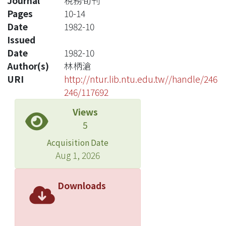
Journal
稅務旬刊
Pages
10-14
Date
1982-10
Issued
Date
1982-10
Author(s)
林柄滄
URI
http://ntur.lib.ntu.edu.tw//handle/246
246/117692
Views
5
Acquisition Date
Aug 1, 2026
Downloads