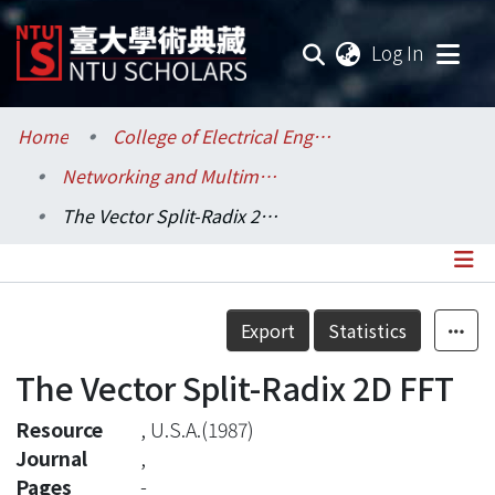
(current
Log In
Communities & Collections
Home
College of Electrical Engineering and Computer Science / 電機資訊學院
Networking and Multimedia / 資訊網路與多媒體研究所
Research Outputs
The Vector Split-Radix 2D FFT
Fundings & Projects
Researchers
Details
Export
Statistics
Organizations
The Vector Split-Radix 2D FFT
Statistics
Resource
, U.S.A.(1987)
Journal
,
Pages
-