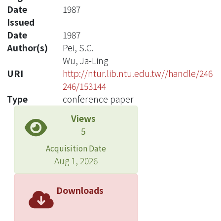
Date
1987
Issued
Date
1987
Author(s)
Pei, S.C.
Wu, Ja-Ling
URI
http://ntur.lib.ntu.edu.tw//handle/246
246/153144
Type
conference paper
Views
5
Acquisition Date
Aug 1, 2026
Downloads