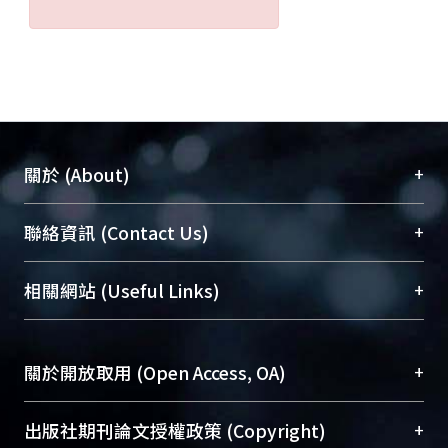
+
關於 (About)
臺大位居世界頂尖大學之列，為永久珍藏及向國際
+
聯絡資訊 (Contact Us)
展現本校豐碩的研究成果及學術能量，圖書館整合
機構典藏（NTUR）與學術庫（AH）不同功能平
總館學科館員
(Main Library)
+
相關網站 (Useful Links)
台，成為臺大學術典藏NTU scholars。期能整合研
醫學圖書館學科館員
(Medical Library)
究能量、促進交流合作、保存學術產出、推廣研究
社會科學院辜振甫紀念圖書館學科館員
(Social
成果。
Sciences Library)
+
關於開放取用 (Open Access, OA)
To permanently archive and promote researcher
profiles and scholarly works, Library integrates the
開放取用是從使用者角度提升資訊取用性的社會運
+
出版社期刊論文授權政策 (Copyright)