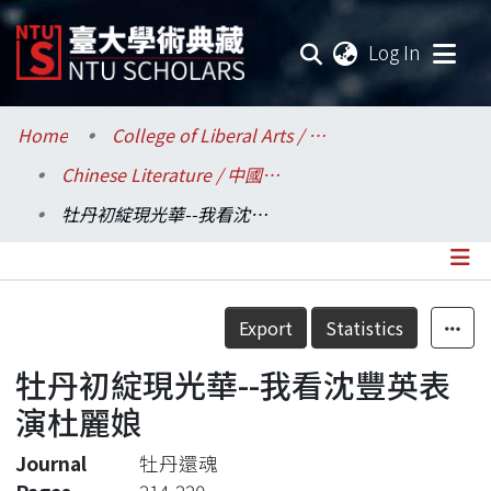
(current
Log In
Communities & Collections
Home
College of Liberal Arts / 文學院
Chinese Literature / 中國文學系
Research Outputs
牡丹初綻現光華--我看沈豐英表演杜麗娘
Fundings & Projects
Researchers
Details
Export
Statistics
Organizations
牡丹初綻現光華--我看沈豐英表
Statistics
演杜麗娘
Journal
牡丹還魂