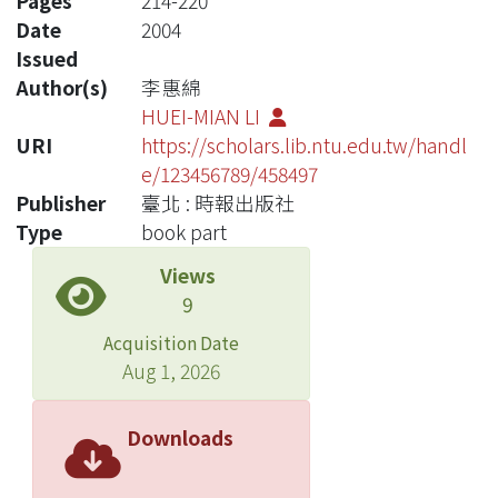
Pages
214-220
Date
2004
Issued
Author(s)
李惠綿
HUEI-MIAN LI
URI
https://scholars.lib.ntu.edu.tw/handl
e/123456789/458497
Publisher
臺北 : 時報出版社
Type
book part
Views
9
Acquisition Date
Aug 1, 2026
Downloads