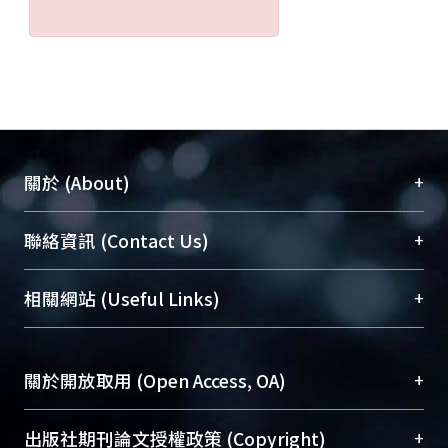
+
關於 (About)
臺大位居世界頂尖大學之列，為永久珍藏及向國際
+
聯絡資訊 (Contact Us)
展現本校豐碩的研究成果及學術能量，圖書館整合
機構典藏（NTUR）與學術庫（AH）不同功能平
總館學科館員
(Main Library)
+
相關網站 (Useful Links)
台，成為臺大學術典藏NTU scholars。期能整合研
醫學圖書館學科館員
(Medical Library)
究能量、促進交流合作、保存學術產出、推廣研究
社會科學院辜振甫紀念圖書館學科館員
(Social
成果。
Sciences Library)
+
關於開放取用 (Open Access, OA)
To permanently archive and promote researcher
profiles and scholarly works, Library integrates the
開放取用是從使用者角度提升資訊取用性的社會運
+
出版社期刊論文授權政策 (Copyright)