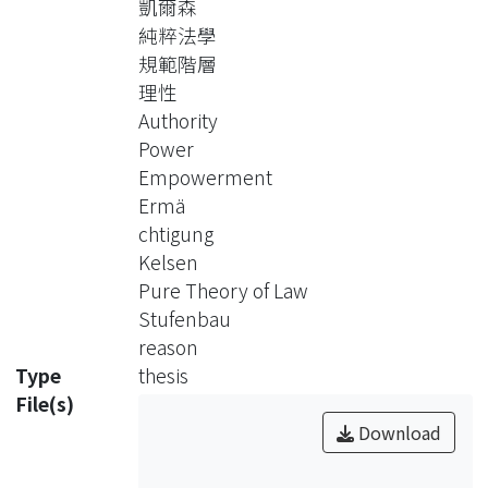
凱爾森
注於傳統論述下的「權威vs個人」的關
純粹法學
係，而是一種表現出充權的關係。這個
規範階層
關係簡單來說，就是法律權威透過制定
理性
法律，使相對應的機關「充權」，而具
Authority
有施展制裁或再次「充權」的能力。誠
Power
然，由於Kelsen的著作甚多，論述時有
Empowerment
衝突與歧義的地方，有些論述是可能可
Ermä
以論證成支持傳統論述下的權威。但
chtigung
是，這一些論述都是可以逐一檢視的理
Kelsen
據，本文則企圖將這些論據突顯，並表
Pure Theory of Law
明本文的價值衡量。
Stufenbau
reason
Type
thesis
File(s)
Download