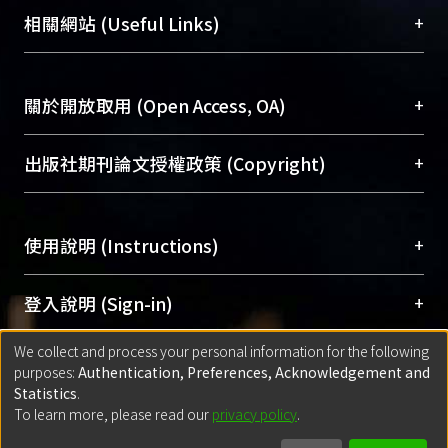
機構典藏（NTUR）與學術庫（AH）不同功能平
總館學科館員
(Main Library)
+
相關網站 (Useful Links)
台，成為臺大學術典藏NTU scholars。期能整合研
醫學圖書館學科館員
(Medical Library)
究能量、促進交流合作、保存學術產出、推廣研究
社會科學院辜振甫紀念圖書館學科館員
(Social
成果。
Sciences Library)
+
關於開放取用 (Open Access, OA)
To permanently archive and promote researcher
profiles and scholarly works, Library integrates the
開放取用是從使用者角度提升資訊取用性的社會運
+
出版社期刊論文授權政策 (Copyright)
services of “NTU Repository” with “Academic
動，應用在學術研究上是透過將研究著作公開供使
Hub” to form NTU Scholars.
用者自由取閱，以促進學術傳播及因應期刊訂購費
請確認所上傳的全文是原創的內容，若該文件包
用逐年攀升。同時可加速研究發展、提升研究影響
+
使用說明 (Instructions)
含部分內容的版權非匯入者所有，或由第三方贊
力，NTU Scholars即為本校的開放取用典藏（OA
助與合作完成，請確認該版權所有者及第三方同
Archive）平台。
（點選深入了解OA）
意提供此授權。
網站簡介
(Quickstart Guide)
+
登入說明 (Sign-in)
Please represent that the submission is your
使用手冊
(Instruction Manual)
original work, and that you have the right to
We collect and process your personal information for the following
線上預約服務
(Booking Service)
方案一：
臺灣大學計算機中心帳號登入
+
匯入著作 (Submission)
purposes:
Authentication, Preferences, Acknowledgement and
grant the rights to upload.
(With C&INC Email Account)
Statistics
.
方案二：
ORCID帳號登入
(With ORCID)
To learn more, please read our
privacy policy
.
若欲上傳已出版的全文電子檔，可使用
Open
方案一：
定期更新ORCID者，以ID匯入
(Search
policy finder
網站查詢，以確認出版單位之版權
for identifier (ORCID))