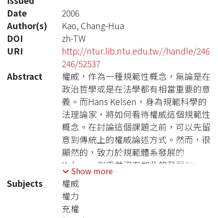
Issued
Date
2006
Author(s)
Kao, Chang-Hua
DOI
zh-TW
URI
http://ntur.lib.ntu.edu.tw//handle/246
246/52537
Abstract
權威，作為一種規範性概念，無論是在
政治哲學或是在法學都有相當重要的意
義。而Hans Kelsen，身為規範科學的
法理論家，將如何看待權威這個規範性
概念。在討論這個課題之前，可以先留
意到傳統上的權威論述方式。然而，很
顯然的，致力於規範體系發展的
Kelsen，似乎並沒有如此的發展的方
Show more
向。那是否就意味著Kelsen沒有權威概
Subjects
權威
念呢？然而，筆者將要提出一個弱意義
權力
的權威概念，來表達Kelsen的權威傾
充權
向，也就是Kelsen的權威概念，不是專