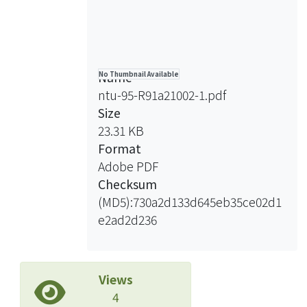
Name
No Thumbnail Available
ntu-95-R91a21002-1.pdf
Size
23.31 KB
Format
Adobe PDF
Checksum
(MD5):730a2d133d645eb35ce02d1
e2ad2d236
Views
4