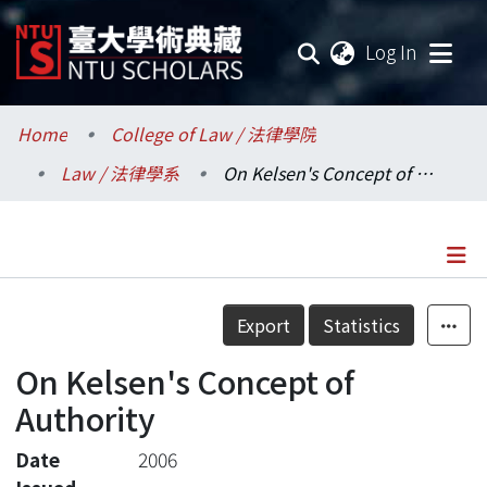
(current
Log In
Communities & Collections
Home
College of Law / 法律學院
Law / 法律學系
On Kelsen's Concept of Authority
Research Outputs
Fundings & Projects
Researchers
Details
Export
Statistics
Organizations
On Kelsen's Concept of
Statistics
Authority
Date
2006