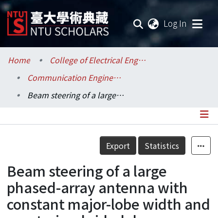
(current
Log In
Communities & Collections
Home
College of Electrical Engineering and Computer Science / 電機資訊學院
Communication Engineering / 電信工程學研究所
Research Outputs
Beam steering of a large phased-array antenna with constant major-lobe width and constrained side-lobes
Fundings & Projects
Researchers
Details
Export
Statistics
Organizations
Beam steering of a large
Statistics
phased-array antenna with
constant major-lobe width and