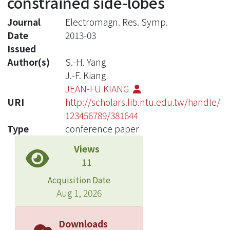
constrained side-lobes
Journal
Electromagn. Res. Symp.
Date
2013-03
Issued
Author(s)
S.-H. Yang
J.-F. Kiang
JEAN-FU KIANG
URI
http://scholars.lib.ntu.edu.tw/handle/
123456789/381644
Type
conference paper
Views
11
Acquisition Date
Aug 1, 2026
Downloads