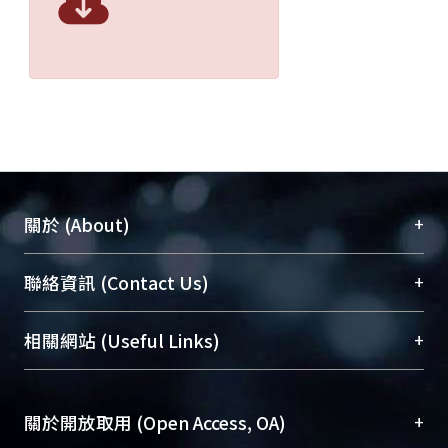
+
關於 (About)
臺大位居世界頂尖大學之列，為永久珍藏及向國際
+
聯絡資訊 (Contact Us)
展現本校豐碩的研究成果及學術能量，圖書館整合
機構典藏（NTUR）與學術庫（AH）不同功能平
總館學科館員
(Main Library)
+
相關網站 (Useful Links)
台，成為臺大學術典藏NTU scholars。期能整合研
醫學圖書館學科館員
(Medical Library)
究能量、促進交流合作、保存學術產出、推廣研究
社會科學院辜振甫紀念圖書館學科館員
(Social
成果。
Sciences Library)
+
關於開放取用 (Open Access, OA)