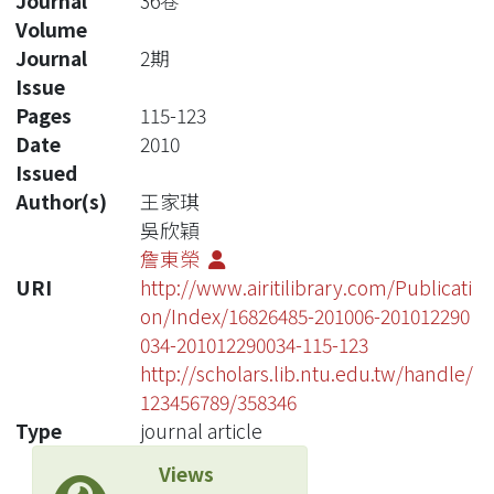
Journal
36卷
Volume
Journal
2期
Issue
Pages
115-123
Date
2010
Issued
Author(s)
王家琪
吳欣穎
詹東榮
URI
http://www.airitilibrary.com/Publicati
on/Index/16826485-201006-201012290
034-201012290034-115-123
http://scholars.lib.ntu.edu.tw/handle/
123456789/358346
Type
journal article
Views