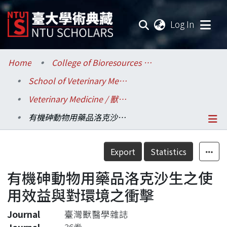
(current
Log In
Communities & Collections
Home
College of Bioresources and Agriculture / 生物資源暨農學院
School of Veterinary Medicine / 獸醫專業學院
Research Outputs
Veterinary Medicine / 獸醫學系
Fundings & Projects
有機砷動物用藥品洛克沙生之使用效益與對環境之衝擊
Researchers
Details
Export
Statistics
Organizations
有機砷動物用藥品洛克沙生之使
Statistics
用效益與對環境之衝擊
Journal
臺灣獸醫學雜誌