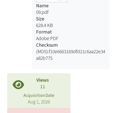
Name
09.pdf
Size
628.4 KB
Format
Adobe PDF
Checksum
(MD5):f10e6663169dfd21c6aa22e34
a82b775
Views
11
Acquisition Date
Aug 1, 2026