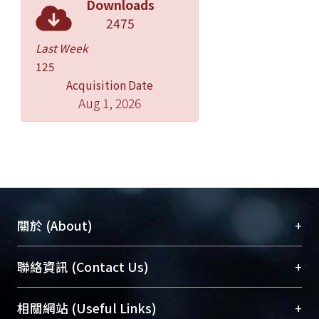
Downloads
2475
Last Week
125
Acquisition Date
Aug 1, 2026
+
關於 (About)
臺大位居世界頂尖大學之列，為永久珍藏及向國際
+
聯絡資訊 (Contact Us)
展現本校豐碩的研究成果及學術能量，圖書館整合
機構典藏（NTUR）與學術庫（AH）不同功能平
總館學科館員
(Main Library)
+
相關網站 (Useful Links)