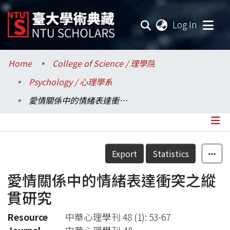
(current
Log In
Communities & Collections
Home
College of Science / 理學院
Psychology / 心理學系
Research Outputs
愛情關係中的情緒表達衝突之縱貫研究
Fundings & Projects
Researchers
Details
Export
Statistics
Organizations
愛情關係中的情緒表達衝突之縱
Statistics
貫研究
Resource
中華心理學刊 48 (1): 53-67