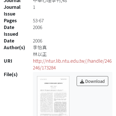
Journal
中華心理學刊,48
Journal
1
Issue
Pages
53-67
Date
2006
Issued
Date
2006
Author(s)
李怡真
林以正
URI
http://ntur.lib.ntu.edu.tw//handle/246
246/173284
File(s)
Download