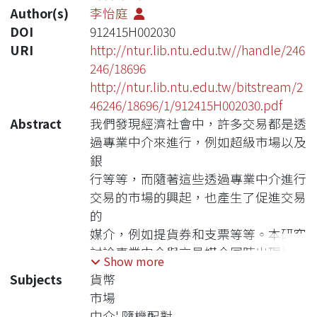
Author(s)
李怡庭
DOI
912415H002030
URI
http://ntur.lib.ntu.edu.tw//handle/246
246/18696
http://ntur.lib.ntu.edu.tw/bitstream/2
46246/18696/1/912415H002030.pdf
Abstract
我們發現經濟社會中，許多交易都是透
過專業中介來進行，例如超級市場以及
銀
行等等，而隨著這些透過專業中介進行
交易的市場的興起，也產生了促進交易
的
媒介，例如提貨券和支票等等。本研究
討論專業中介與交易媒介同時出現以解
Show more
決
Subjects
貨幣
交易障礙的問題。在一個有欲望雙重不
市場
一致、充滿交易困難的經濟體中，其交
中介' 隨機配對