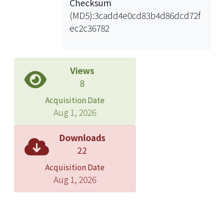
Checksum
隨機交易的市場同時存在，而且專業中
(MD5):3cadd4e0cd83b4d86dcd72f
介
ec2c36782
發行的私人債務工具在整個社會流通成
為交易媒介。由於人們發現使用該專業
中
介發行的私人債務工具可以解決非組織
Views
性市場中的交易困難，使得這些債務工
8
具
Acquisition Date
得以流通成為交易媒介，因此我們得到
Aug 1, 2026
了 “內部貨幣” (inside money) 伴隨
著中
Downloads
介商的存在而興起的現象。
22
Acquisition Date
Aug 1, 2026