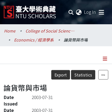
(current
Log In
Communities & Collections
Home
College of Social Sciences / 社會科學院
Economics / 經濟學系
論貨幣與市場
Research Outputs
Fundings & Projects
Researchers
Details
Export
Statistics
Organizations
論貨幣與市場
Statistics
Date
2003-07-31
Issued
Date
2003-07-31