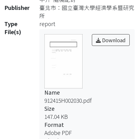
易
Publisher
臺北市：國立臺灣大學經濟學系暨研究
機會是不確定、隨機的。人們可以選擇
所
成為專業中介商、建立沒有交易障礙的
Type
report
有
File(s)
組織性的市場，並且以專業中介商發行
Download
的私人債務工具來進行交易。由於非組
織
性市場具有交易機會是隨機的，且所有
人的交易歷史都是私有資訊的特性，人
們
並沒有義務接受中介商發行的債務工
Name
具。我們發現，只要折現率不會太大，
912415H002030.pdf
該經
Size
濟體存在一個所有人都在有組織性的市
147.04 KB
場進行交易的均衡。而當交易障礙不會
Format
太
Adobe PDF
大或太小時，有組織性市場和非組織性