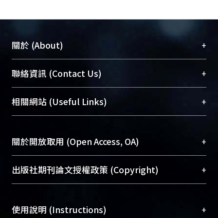
+
關於 (About)
臺大位居世界頂尖大學之列，為永久珍藏及向國際
+
聯絡資訊 (Contact Us)
展現本校豐碩的研究成果及學術能量，圖書館整合
機構典藏（NTUR）與學術庫（AH）不同功能平
總館學科館員
(Main Library)
+
相關網站 (Useful Links)
台，成為臺大學術典藏NTU scholars。期能整合研
醫學圖書館學科館員
(Medical Library)
究能量、促進交流合作、保存學術產出、推廣研究
社會科學院辜振甫紀念圖書館學科館員
(Social
成果。
Sciences Library)
+
關於開放取用 (Open Access, OA)
To permanently archive and promote researcher
profiles and scholarly works, Library integrates the
開放取用是從使用者角度提升資訊取用性的社會運
+
出版社期刊論文授權政策 (Copyright)
services of “NTU Repository” with “Academic
動，應用在學術研究上是透過將研究著作公開供使
Hub” to form NTU Scholars.
用者自由取閱，以促進學術傳播及因應期刊訂購費
請確認所上傳的全文是原創的內容，若該文件包
用逐年攀升。同時可加速研究發展、提升研究影響
+
使用說明 (Instructions)
含部分內容的版權非匯入者所有，或由第三方贊