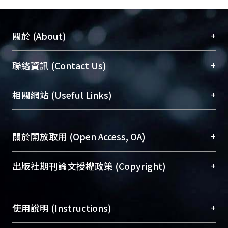
+
關於 (About)
臺大位居世界頂尖大學之列，為永久珍藏及向國際
+
聯絡資訊 (Contact Us)
展現本校豐碩的研究成果及學術能量，圖書館整合
機構典藏（NTUR）與學術庫（AH）不同功能平
總館學科館員
(Main Library)
+
相關網站 (Useful Links)
台，成為臺大學術典藏NTU scholars。期能整合研
醫學圖書館學科館員
(Medical Library)
究能量、促進交流合作、保存學術產出、推廣研究
社會科學院辜振甫紀念圖書館學科館員
(Social
成果。
Sciences Library)
+
關於開放取用 (Open Access, OA)
To permanently archive and promote researcher
profiles and scholarly works, Library integrates the
開放取用是從使用者角度提升資訊取用性的社會運
+
出版社期刊論文授權政策 (Copyright)
services of “NTU Repository” with “Academic
動，應用在學術研究上是透過將研究著作公開供使
Hub” to form NTU Scholars.
用者自由取閱，以促進學術傳播及因應期刊訂購費
請確認所上傳的全文是原創的內容，若該文件包
用逐年攀升。同時可加速研究發展、提升研究影響
+
使用說明 (Instructions)
含部分內容的版權非匯入者所有，或由第三方贊
力，NTU Scholars即為本校的開放取用典藏（OA
助與合作完成，請確認該版權所有者及第三方同