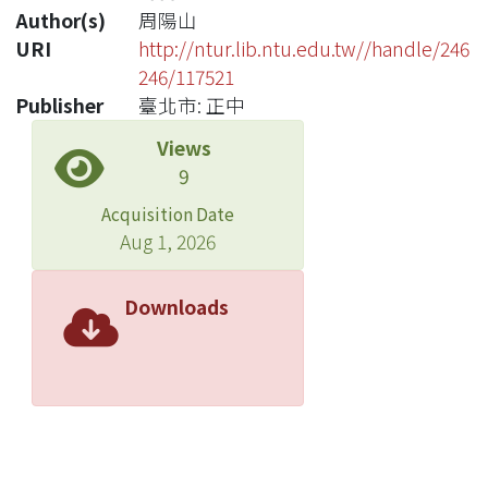
Author(s)
周陽山
URI
http://ntur.lib.ntu.edu.tw//handle/246
246/117521
Publisher
臺北市: 正中
Views
9
Acquisition Date
Aug 1, 2026
Downloads