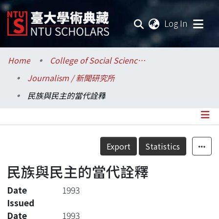
(current
Log In
Communities & Collections
Home
College of Social Sciences / 社會科學院
Journalism / 新聞研究所
Research Outputs
民族與民主的當代詮釋
Fundings & Projects
Researchers
Details
Export
Statistics
Organizations
民族與民主的當代詮釋
Statistics
Date
1993
Issued
Date
1993