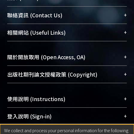
臺大位居世界頂尖大學之列，為永久珍藏及向國際
+
聯絡資訊 (Contact Us)
展現本校豐碩的研究成果及學術能量，圖書館整合
機構典藏（NTUR）與學術庫（AH）不同功能平
總館學科館員
(Main Library)
+
相關網站 (Useful Links)
台，成為臺大學術典藏NTU scholars。期能整合研
醫學圖書館學科館員
(Medical Library)
究能量、促進交流合作、保存學術產出、推廣研究
社會科學院辜振甫紀念圖書館學科館員
(Social
成果。
Sciences Library)
+
關於開放取用 (Open Access, OA)
To permanently archive and promote researcher
profiles and scholarly works, Library integrates the
開放取用是從使用者角度提升資訊取用性的社會運
+
出版社期刊論文授權政策 (Copyright)
services of “NTU Repository” with “Academic
動，應用在學術研究上是透過將研究著作公開供使
Hub” to form NTU Scholars.
用者自由取閱，以促進學術傳播及因應期刊訂購費
請確認所上傳的全文是原創的內容，若該文件包
用逐年攀升。同時可加速研究發展、提升研究影響
+
使用說明 (Instructions)
含部分內容的版權非匯入者所有，或由第三方贊
力，NTU Scholars即為本校的開放取用典藏（OA
助與合作完成，請確認該版權所有者及第三方同
Archive）平台。
（點選深入了解OA）
意提供此授權。
網站簡介
(Quickstart Guide)
+
登入說明 (Sign-in)
Please represent that the submission is your
使用手冊
(Instruction Manual)
original work, and that you have the right to
We collect and process your personal information for the following
線上預約服務
(Booking Service)
方案一：
臺灣大學計算機中心帳號登入
+
匯入著作 (Submission)