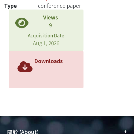
Type
conference paper
Views
9
Acquisition Date
Aug 1, 2026
Downloads
+
關於 (About)