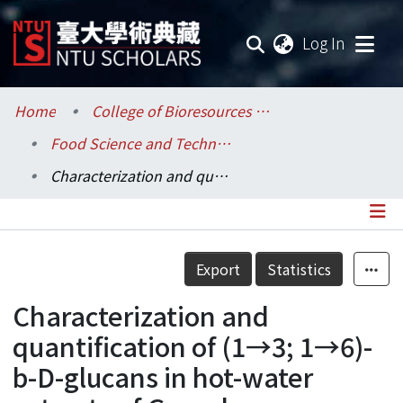
(current
Log In
Communities & Collections
Home
College of Bioresources and Agriculture / 生物資源暨農學院
Food Science and Technology / 食品科技研究所
Research Outputs
Characterization and quantification of (1→3; 1→6)-b-D-glucans in hot-water extracts of Ganoderma lucidum.
Fundings & Projects
Researchers
Details
Export
Statistics
Organizations
Characterization and
Statistics
quantification of (1→3; 1→6)-
b-D-glucans in hot-water