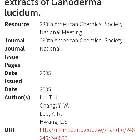
extracts of Ganoderma
lucidum.
Resource
230th American Chemical Society
National Meeting
Journal
230th American Chemical Society
Journal
National
Issue
Pages
-
Date
2005
Issued
Date
2005
Author(s)
Lu, T.-J.
Chang, Y.-W.
Lee, Y.-N.
Hwang, L.S.
URI
http://ntur.lib.ntu.edu.tw//handle/246
246/246888