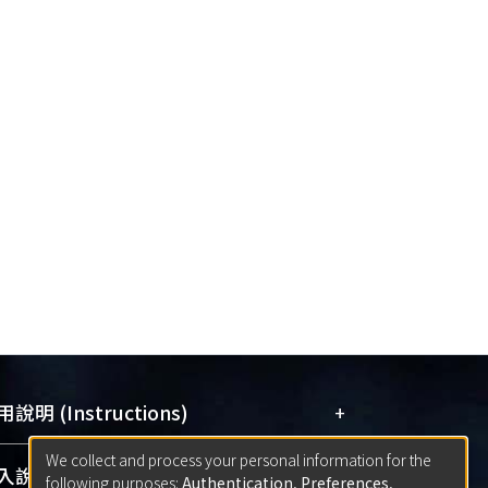
+
說明 (Instructions)
We collect and process your personal information for the
網站簡介
(Quickstart Guide)
+
說明 (Sign-in)
following purposes:
Authentication, Preferences,