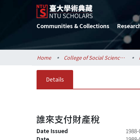
Communities & Collections
Researc
Home
College of Social Sciences / 社會科學院
Details
誰來支付財產稅
Date Issued
1988-
Date
1988-