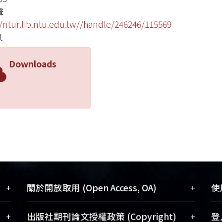
聲
//ntur.lib.ntu.edu.tw//handle/246246/115569
t
Downloads
+
+
關於開放取用 (Open Access, OA)
使用
藏
開放取用是從使用者角度提升資訊取用性
+
+
出版社期刊論文授權政策 (Copyright)
登入