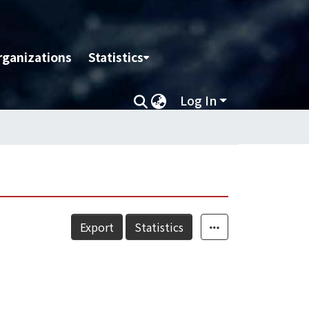
rganizations
Statistics
Log In
Export
Statistics