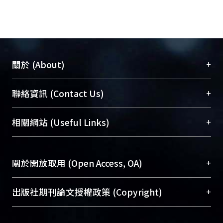
本研究的目標，以綠色螢光蛋白GFP為
報導基因，以基因轉殖方法在斑馬魚及
小鼠模式動物中分析人類DMP-1啟動子
活性。結果顯示：在斑馬魚的骨細胞
內，人類DMP-1啟動子的上游2,783 kb
+
關於 (About)
片段是有作用的，因為在過渡性的轉殖
實驗結果中，發現Hu-DMP-1-GFP-
臺大位居世界頂尖大學之列，為永久珍藏及向國際
+
聯絡資訊 (Contact Us)
2.783K-4及Hu-DMP-1-GFP-2.783K-36這
展現本校豐碩的研究成果及學術能量，圖書館整合
兩個結構體可驅使報導基因綠色螢光蛋
機構典藏（NTUR）與學術庫（AH）不同功能平
總館學科館員
(Main Library)
+
相關網站 (Useful Links)
白在幼魚孵化後一個月的魚體上看到：
台，成為臺大學術典藏NTU scholars。期能整合研
醫學圖書館學科館員
(Medical Library)
頭部骨骼、鰓蓋、胸鰭、腹鰭、鰭骨、
究能量、促進交流合作、保存學術產出、推廣研究
社會科學院辜振甫紀念圖書館學科館員
(Social
脊柱、鱗片這些部位有表現。同時，
成果。
Sciences Library)
+
關於開放取用 (Open Access, OA)
Hu-DMP-1-GFP-2.783K-36結構體，也可
驅使報導基因綠色螢光蛋白於胚胎15.5
To permanently archive and promote researcher
天(dpc)及出生後在小鼠(F1)的骨細胞、
profiles and scholarly works, Library integrates the
開放取用是從使用者角度提升資訊取用性的社會運
+
出版社期刊論文授權政策 (Copyright)
牙齒及毛囊表現。由此結果顯示，在人
services of “NTU Repository” with “Academic
動，應用在學術研究上是透過將研究著作公開供使
類、小鼠、斑馬魚之間，此基因的調控
Hub” to form NTU Scholars.
用者自由取閱，以促進學術傳播及因應期刊訂購費
請確認所上傳的全文是原創的內容，若該文件包