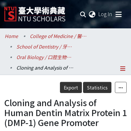
(current
Log In
Communities & Collections
Home
College of Medicine / 醫學院
School of Dentistry / 牙醫專業學院
Research Outputs
Oral Biology / 口腔生物科學研究所
Fundings & Projects
Cloning and Analysis of Human Dentin Matrix Protein 1 (DMP-1) Gene Promoter
Researchers
Details
Export
Statistics
Organizations
Cloning and Analysis of
Statistics
Human Dentin Matrix Protein 1
(DMP-1) Gene Promoter