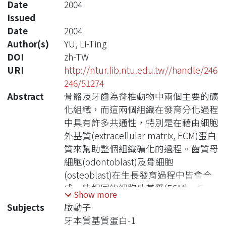
Date
2004
Issued
Date
2004
Author(s)
YU, Li-Ting
DOI
zh-TW
URI
http://ntur.lib.ntu.edu.tw//handle/246
246/51274
Abstract
骨骼及牙齒為脊椎動物中兩個主要的礦
化組織，而這兩個組織在發育分化過程
中具有許多共通性，特別是在藉由細胞
外基質(extracellular matrix, ECM)蛋白
質來幫助整個組織礦化的過程。齒質母
細胞(odontoblast)及骨細胞
(osteoblast)在生長發育過程中皆會合
成一些相同的細胞外基質(ECM)，這些
Show more
包括了兩大類的蛋白質：分別為膠原性
Subjects
啟動子
蛋白(collagenous protein)及非膠原性
牙本質基質蛋白-1