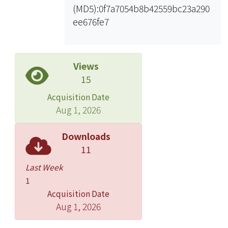
(MD5):0f7a7054b8b42559bc23a290
並在細胞外形成基質(ECM)，其中一類
ee676fe7
非膠原性的蛋白稱為SIBLING家族
(SIBLING family；Small Integrin-
Binding Ligand, N-linked
Glycoprotein)。而牙本質基質蛋
Views
白-1(DMP-1)是這家族蛋白的一個成
15
員。這些SIBLING家族的蛋白質具有許
Acquisition Date
多共同的特性，例如，含有大量的唾液
Aug 1, 2026
酸(sialic acid)、磷酸鹽成分，以及精氨
酸-甘氨酸-天門冬氨酸(Arginine-
Downloads
Glycine-Aspartic acid；RGD
11
sequence)細胞結合序列，此類酸性蛋
Last Week
白質在骨頭及牙齒組織的形成及礦化時
1
會被分泌到細胞外基質(ECM)與羥基磷
Acquisition Date
灰石(hydroxyapatite)結合，幫助羥基
Aug 1, 2026
磷灰石晶體形成與組織礦化。