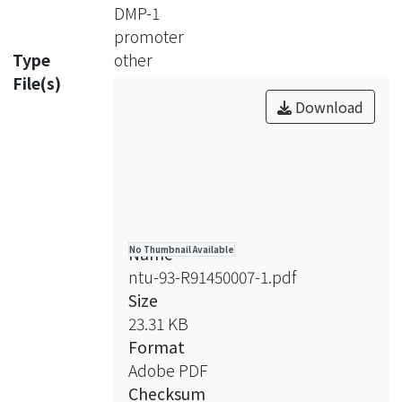
蛋白(non-collagenous protein)。一般
DMP-1
認為組織礦化的過程，乃是起於膠原蛋
promoter
白形成網狀結構，而這些非膠原性細胞
Type
other
外基質蛋白會先磷化，繼而與鈣離子及
File(s)
磷酸結合，而形成結晶的核心，幫助羥
Download
基磷灰石(hydroxyapatite,
Ca10(PO4)6(OH)2)晶體的形成及成長。
因此，在脊椎動物骨骼及牙齒的發育過
程中，礦物質的沉積及鈣化是最後一個
重要的步驟。
Name
No Thumbnail Available
牙本質基質蛋白-1(DMP-1；Dentin
ntu-93-R91450007-1.pdf
Matrix Protein-1)是參與牙齒及骨骼鈣
Size
化過程的一個非膠原性蛋白質。在骨生
23.31 KB
成 (osteogenesis)及齒質形成
Format
(dentinogenesis)過程，骨細胞
Adobe PDF
(osteoblasts)與齒質母細胞
Checksum
(odontoblasts)會分泌非膠原性蛋白，