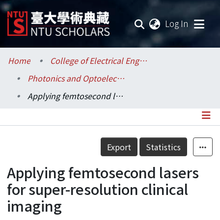
(current
Log In
Communities & Collections
Home
College of Electrical Engineering and Computer Science / 電機資訊學院
Photonics and Optoelectronics / 光電工程學研究所
Research Outputs
Applying femtosecond lasers for super-resolution clinical imaging
Fundings & Projects
Researchers
Details
Export
Statistics
Organizations
Applying femtosecond lasers
Statistics
for super-resolution clinical
imaging