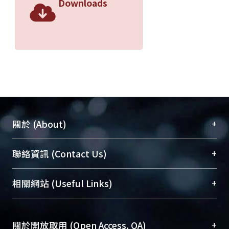
Downloads
+
關於 (About)
臺大位居世界頂尖大學之列，為永久珍藏及向國際
+
聯絡資訊 (Contact Us)
展現本校豐碩的研究成果及學術能量，圖書館整合
機構典藏（NTUR）與學術庫（AH）不同功能平
總館學科館員
(Main Library)
+
相關網站 (Useful Links)
台，成為臺大學術典藏NTU scholars。期能整合研
醫學圖書館學科館員
(Medical Library)
究能量、促進交流合作、保存學術產出、推廣研究
社會科學院辜振甫紀念圖書館學科館員
(Social
成果。
Sciences Library)
+
關於開放取用 (Open Access, OA)