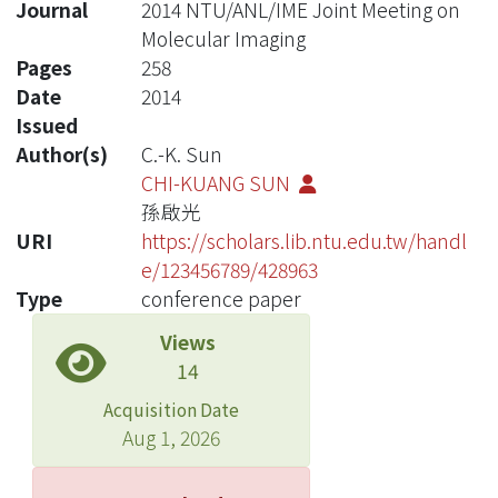
Journal
2014 NTU/ANL/IME Joint Meeting on
Molecular Imaging
Pages
258
Date
2014
Issued
Author(s)
C.-K. Sun
CHI-KUANG SUN
孫啟光
URI
https://scholars.lib.ntu.edu.tw/handl
e/123456789/428963
Type
conference paper
Views
14
Acquisition Date
Aug 1, 2026