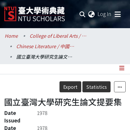
(current
Log In
Communities & Collections
Home
College of Liberal Arts / 文學院
Chinese Literature / 中國文學系
Research Outputs
國立臺灣大學研究生論文提要集
Fundings & Projects
Researchers
Details
Export
Statistics
Organizations
國立臺灣大學研究生論文提要集
Statistics
Date
1978
Issued
Date
1978