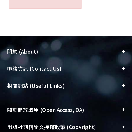
+
關於 (About)
臺大位居世界頂尖大學之列，為永久珍藏及向國際
+
聯絡資訊 (Contact Us)
展現本校豐碩的研究成果及學術能量，圖書館整合
機構典藏（NTUR）與學術庫（AH）不同功能平
總館學科館員
(Main Library)
+
相關網站 (Useful Links)
台，成為臺大學術典藏NTU scholars。期能整合研
醫學圖書館學科館員
(Medical Library)
究能量、促進交流合作、保存學術產出、推廣研究
社會科學院辜振甫紀念圖書館學科館員
(Social
成果。
Sciences Library)
+
關於開放取用 (Open Access, OA)
To permanently archive and promote researcher
profiles and scholarly works, Library integrates the
開放取用是從使用者角度提升資訊取用性的社會運
+
出版社期刊論文授權政策 (Copyright)