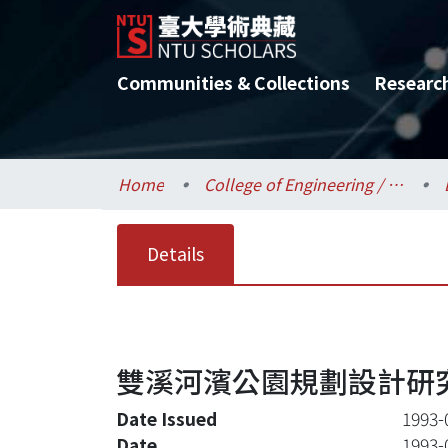
Communities & Collections
Researc
Home
College of Engineering / 工學院
Details
雙溪河濱公園規劃設計研
Date Issued
1993-
Date
1993-