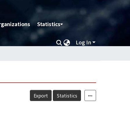
rganizations
Statistics
Log In
Export
Statistics