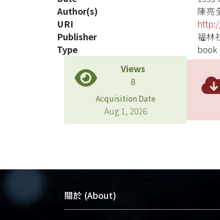
Author(s)
陳亮
URI
http:
Publisher
福林
Type
book
Views
8
Acquisition Date
Aug 1, 2026
關於 (About)