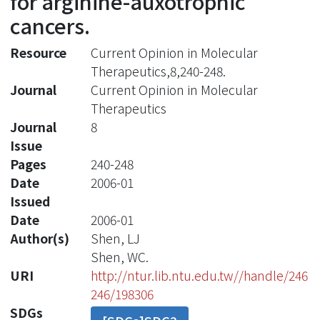
for arginine-auxotrophic
cancers.
Resource
Current Opinion in Molecular
Therapeutics,8,240-248.
Journal
Current Opinion in Molecular
Therapeutics
Journal
8
Issue
Pages
240-248
Date
2006-01
Issued
Date
2006-01
Author(s)
Shen, LJ
Shen, WC.
URI
http://ntur.lib.ntu.edu.tw//handle/246
246/198306
SDGs