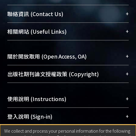
臺大位居世界頂尖大學之列，為永久珍藏及向國際
+
聯絡資訊 (Contact Us)
展現本校豐碩的研究成果及學術能量，圖書館整合
機構典藏（NTUR）與學術庫（AH）不同功能平
總館學科館員
(Main Library)
+
相關網站 (Useful Links)
台，成為臺大學術典藏NTU scholars。期能整合研
醫學圖書館學科館員
(Medical Library)
究能量、促進交流合作、保存學術產出、推廣研究
社會科學院辜振甫紀念圖書館學科館員
(Social
成果。
Sciences Library)
+
關於開放取用 (Open Access, OA)
To permanently archive and promote researcher
profiles and scholarly works, Library integrates the
開放取用是從使用者角度提升資訊取用性的社會運
+
出版社期刊論文授權政策 (Copyright)
services of “NTU Repository” with “Academic
動，應用在學術研究上是透過將研究著作公開供使
Hub” to form NTU Scholars.
用者自由取閱，以促進學術傳播及因應期刊訂購費
請確認所上傳的全文是原創的內容，若該文件包
用逐年攀升。同時可加速研究發展、提升研究影響
+
使用說明 (Instructions)
含部分內容的版權非匯入者所有，或由第三方贊
力，NTU Scholars即為本校的開放取用典藏（OA
助與合作完成，請確認該版權所有者及第三方同
Archive）平台。
（點選深入了解OA）
意提供此授權。
網站簡介
(Quickstart Guide)
+
登入說明 (Sign-in)
Please represent that the submission is your
使用手冊
(Instruction Manual)
original work, and that you have the right to
We collect and process your personal information for the following
線上預約服務
(Booking Service)
方案一：
臺灣大學計算機中心帳號登入
+
匯入著作 (Submission)