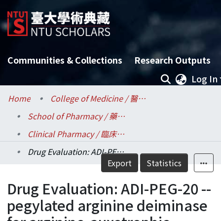
Communities & Collections
Research Outputs
Log In
Home
College of Medicine / 醫學院
School of Pharmacy / 藥學專業學院
Clinical Pharmacy / 臨床藥學研究所
Drug Evaluation: ADI-PEG-20 -- pegylated arginine deiminase for arginine-auxotrophic cancers.
Details
Export
Statistics
Drug Evaluation: ADI-PEG-20 --
pegylated arginine deiminase