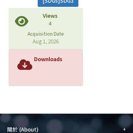
[SDGs]SDG3
Views
4
Acquisition Date
Aug 1, 2026
Downloads
+
關於 (About)