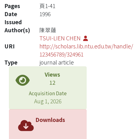
Pages
頁1-41
Date
1996
Issued
Author(s)
陳翠蓮
TSUI-LIEN CHEN
URI
http://scholars.lib.ntu.edu.tw/handle/
123456789/324961
Type
journal article
Views
12
Acquisition Date
Aug 1, 2026
Downloads