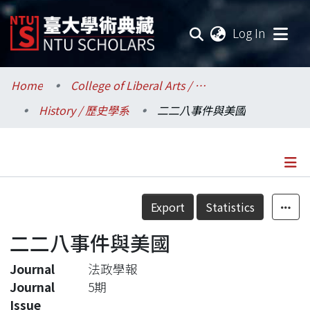
(current
Log In
Communities & Collections
Home
College of Liberal Arts / 文學院
History / 歷史學系
二二八事件與美國
Research Outputs
Fundings & Projects
Researchers
Details
Export
Statistics
Organizations
二二八事件與美國
Statistics
Journal
法政學報
Journal
5期
Issue