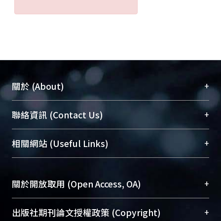
+
關於 (About)
臺大位居世界頂尖大學之列，為永久珍藏及向國際
+
聯絡資訊 (Contact Us)
展現本校豐碩的研究成果及學術能量，圖書館整合
機構典藏（NTUR）與學術庫（AH）不同功能平
總館學科館員
(Main Library)
+
相關網站 (Useful Links)
台，成為臺大學術典藏NTU scholars。期能整合研
醫學圖書館學科館員
(Medical Library)
究能量、促進交流合作、保存學術產出、推廣研究
社會科學院辜振甫紀念圖書館學科館員
(Social
成果。
Sciences Library)
+
關於開放取用 (Open Access, OA)
To permanently archive and promote researcher
profiles and scholarly works, Library integrates the
開放取用是從使用者角度提升資訊取用性的社會運
+
出版社期刊論文授權政策 (Copyright)