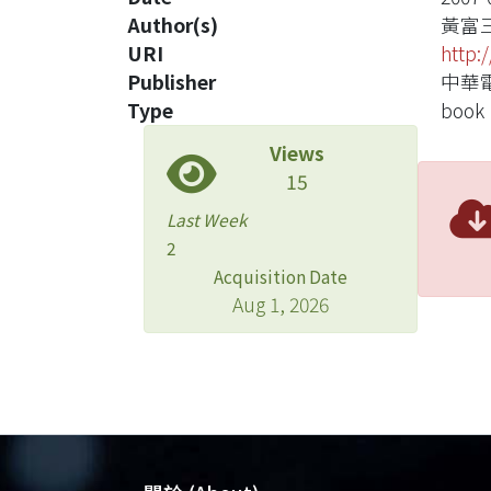
Author(s)
黃富
URI
http:
Publisher
中華
Type
book
Views
15
Last Week
2
Acquisition Date
Aug 1, 2026