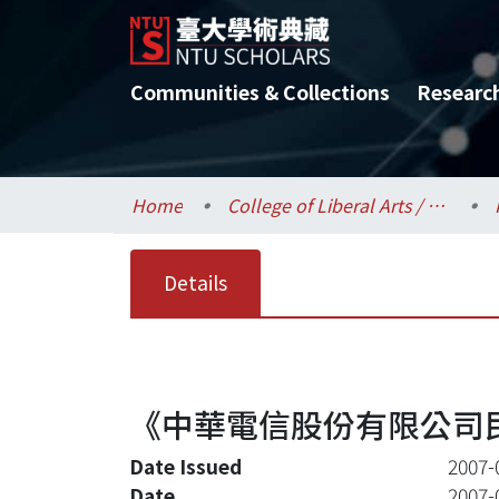
Communities & Collections
Researc
Home
College of Liberal Arts / 文學院
Details
《中華電信股份有限公司
Date Issued
2007-
Date
2007-