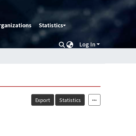
rganizations
Statistics
Log In
Export
Statistics