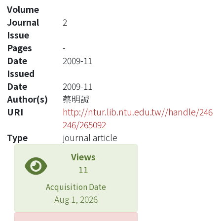
Volume
Journal
2
Issue
Pages
-
Date
2009-11
Issued
Date
2009-11
Author(s)
蔡明誠
URI
http://ntur.lib.ntu.edu.tw//handle/246
246/265092
Type
journal article
Views
11
Acquisition Date
Aug 1, 2026