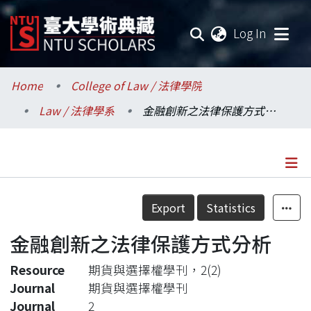
(current
Log In
Communities & Collections
Home
College of Law / 法律學院
Law / 法律學系
金融創新之法律保護方式分析
Research Outputs
Fundings & Projects
Researchers
Details
Export
Statistics
Organizations
金融創新之法律保護方式分析
Statistics
Resource
期貨與選擇權學刊，2(2)
Journal
期貨與選擇權學刊
Journal
2