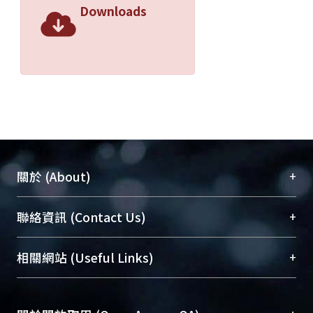
Downloads
+
關於 (About)
臺大位居世界頂尖大學之列，為永久珍藏及向國際
+
聯絡資訊 (Contact Us)
展現本校豐碩的研究成果及學術能量，圖書館整合
機構典藏（NTUR）與學術庫（AH）不同功能平
總館學科館員
(Main Library)
+
相關網站 (Useful Links)
台，成為臺大學術典藏NTU scholars。期能整合研
醫學圖書館學科館員
(Medical Library)
究能量、促進交流合作、保存學術產出、推廣研究
社會科學院辜振甫紀念圖書館學科館員
(Social
成果。
Sciences Library)