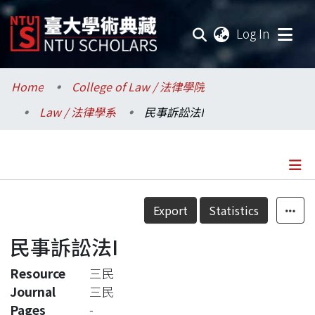
(current
Log In
Communities & Collections
Home
College of Law / 法律學院
Law / 法律學系
民事訴訟法I
Research Outputs
Fundings & Projects
Researchers
Details
Export
Statistics
Organizations
民事訴訟法I
Statistics
Resource
三民
Journal
三民
Pages
-