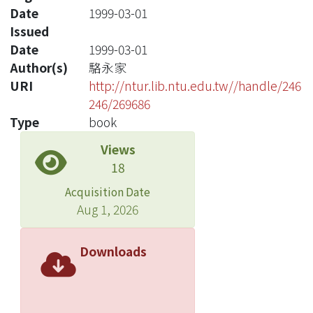
Date
1999-03-01
Issued
Date
1999-03-01
Author(s)
駱永家
URI
http://ntur.lib.ntu.edu.tw//handle/246
246/269686
Type
book
Views
18
Acquisition Date
Aug 1, 2026
Downloads