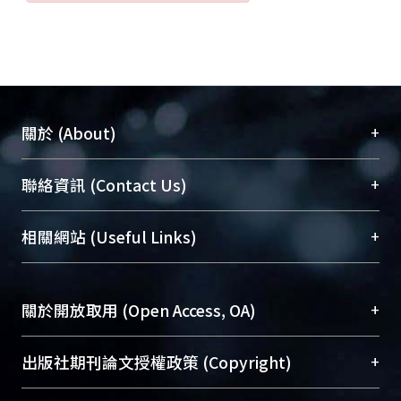
+
關於 (About)
臺大位居世界頂尖大學之列，為永久珍藏及向國際
+
聯絡資訊 (Contact Us)
展現本校豐碩的研究成果及學術能量，圖書館整合
機構典藏（NTUR）與學術庫（AH）不同功能平
總館學科館員
(Main Library)
+
相關網站 (Useful Links)
台，成為臺大學術典藏NTU scholars。期能整合研
醫學圖書館學科館員
(Medical Library)
究能量、促進交流合作、保存學術產出、推廣研究
社會科學院辜振甫紀念圖書館學科館員
(Social
成果。
Sciences Library)
+
關於開放取用 (Open Access, OA)
To permanently archive and promote researcher
profiles and scholarly works, Library integrates the
開放取用是從使用者角度提升資訊取用性的社會運
+
出版社期刊論文授權政策 (Copyright)
services of “NTU Repository” with “Academic
動，應用在學術研究上是透過將研究著作公開供使