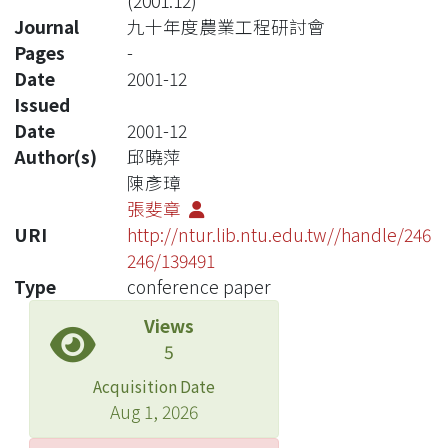
(2001.12)
Journal
九十年度農業工程研討會
Pages
-
Date
2001-12
Issued
Date
2001-12
Author(s)
邱曉萍
陳彥璋
張斐章
URI
http://ntur.lib.ntu.edu.tw//handle/246
246/139491
Type
conference paper
Views
5
Acquisition Date
Aug 1, 2026