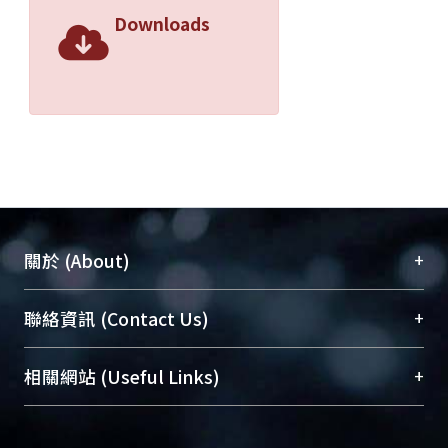
Downloads
+
關於 (About)
臺大位居世界頂尖大學之列，為永久珍藏及向國際
+
聯絡資訊 (Contact Us)
展現本校豐碩的研究成果及學術能量，圖書館整合
機構典藏（NTUR）與學術庫（AH）不同功能平
總館學科館員
(Main Library)
+
相關網站 (Useful Links)
台，成為臺大學術典藏NTU scholars。期能整合研
醫學圖書館學科館員
(Medical Library)
究能量、促進交流合作、保存學術產出、推廣研究
社會科學院辜振甫紀念圖書館學科館員
(Social
成果。