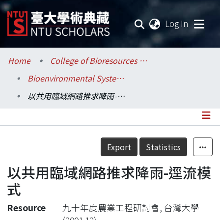
(current
Log In
Communities & Collections
Home
College of Bioresources and Agriculture / 生物資源暨農學院
Bioenvironmental Systems Engineering / 生物環境系統工程學系
Research Outputs
以共用臨域網路推求降雨-逕流模式
Fundings & Projects
Researchers
Details
Export
Statistics
Organizations
以共用臨域網路推求降雨-逕流模
Statistics
式
Resource
九十年度農業工程研討會, 台灣大學