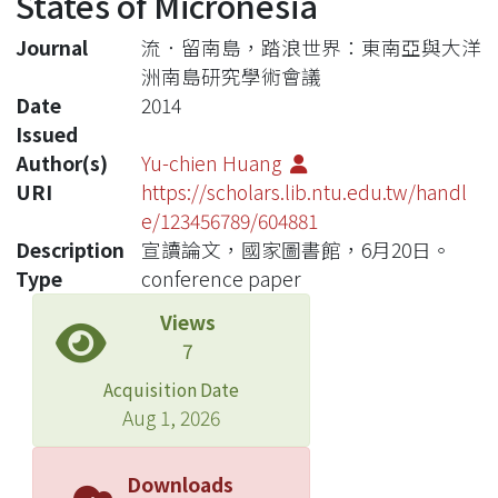
States of Micronesia
Journal
流．留南島，踏浪世界：東南亞與大洋
洲南島研究學術會議
Date
2014
Issued
Author(s)
Yu-chien Huang
URI
https://scholars.lib.ntu.edu.tw/handl
e/123456789/604881
Description
宣讀論文，國家圖書館，6月20日。
Type
conference paper
Views
7
Acquisition Date
Aug 1, 2026
Downloads