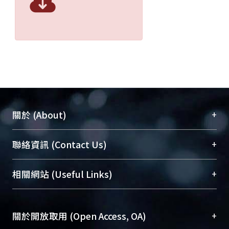
+
關於 (About)
臺大位居世界頂尖大學之列，為永久珍藏及向國際
+
聯絡資訊 (Contact Us)
展現本校豐碩的研究成果及學術能量，圖書館整合
機構典藏（NTUR）與學術庫（AH）不同功能平
總館學科館員
(Main Library)
+
相關網站 (Useful Links)
台，成為臺大學術典藏NTU scholars。期能整合研
醫學圖書館學科館員
(Medical Library)
究能量、促進交流合作、保存學術產出、推廣研究
社會科學院辜振甫紀念圖書館學科館員
(Social
成果。
Sciences Library)
+
關於開放取用 (Open Access, OA)