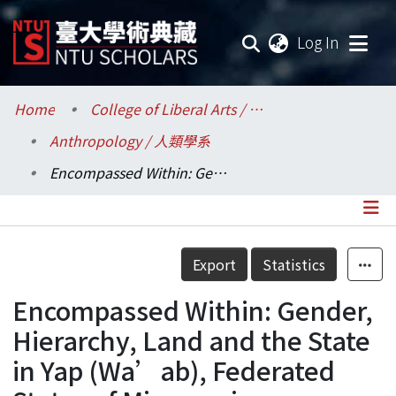
(current
Log In
Communities & Collections
Home
College of Liberal Arts / 文學院
Anthropology / 人類學系
Research Outputs
Encompassed Within: Gender, Hierarchy, Land and the State in Yap (Wa’ab), Federated States of Micronesia
Fundings & Projects
Researchers
Details
Export
Statistics
Organizations
Encompassed Within: Gender,
Statistics
Hierarchy, Land and the State
in Yap (Wa’ab), Federated