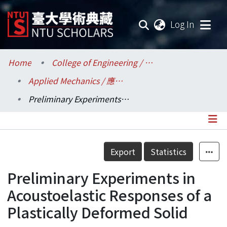
(current
Log In
Communities & Collections
Home
College of Engineering / 工學院
Applied Mechanics / 應用力學研究所
Research Outputs
Preliminary Experiments in Acoustoelastic Responses of a Plastically Deformed Solid
Fundings & Projects
Researchers
Details
Export
Statistics
Organizations
Preliminary Experiments in
Statistics
Acoustoelastic Responses of a
Plastically Deformed Solid