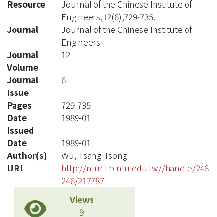
Resource
Journal of the Chinese Institute of
Engineers,12(6),729-735.
Journal
Journal of the Chinese Institute of
Engineers
Journal
12
Volume
Journal
6
Issue
Pages
729-735
Date
1989-01
Issued
Date
1989-01
Author(s)
Wu, Tsang-Tsong
URI
http://ntur.lib.ntu.edu.tw//handle/246
246/217787
Views
9