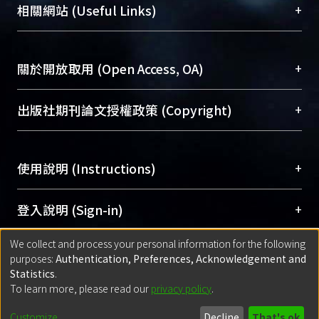
機構典藏（NTUR）與學術庫（AH）不同功能平
總館學科館員
(Main Library)
+
相關網站 (Useful Links)
台，成為臺大學術典藏NTU scholars。期能整合研
醫學圖書館學科館員
(Medical Library)
究能量、促進交流合作、保存學術產出、推廣研究
社會科學院辜振甫紀念圖書館學科館員
(Social
成果。
Sciences Library)
+
關於開放取用 (Open Access, OA)
To permanently archive and promote researcher
profiles and scholarly works, Library integrates the
開放取用是從使用者角度提升資訊取用性的社會運
+
出版社期刊論文授權政策 (Copyright)
services of “NTU Repository” with “Academic
動，應用在學術研究上是透過將研究著作公開供使
Hub” to form NTU Scholars.
用者自由取閱，以促進學術傳播及因應期刊訂購費
請確認所上傳的全文是原創的內容，若該文件包
用逐年攀升。同時可加速研究發展、提升研究影響
+
使用說明 (Instructions)
含部分內容的版權非匯入者所有，或由第三方贊
力，NTU Scholars即為本校的開放取用典藏（OA
助與合作完成，請確認該版權所有者及第三方同
Archive）平台。
（點選深入了解OA）
意提供此授權。
網站簡介
(Quickstart Guide)
+
登入說明 (Sign-in)
Please represent that the submission is your
使用手冊
(Instruction Manual)
original work, and that you have the right to
We collect and process your personal information for the following
線上預約服務
(Booking Service)
方案一：
臺灣大學計算機中心帳號登入
+
匯入著作 (Submission)
purposes:
Authentication, Preferences, Acknowledgement and
grant the rights to upload.
(With C&INC Email Account)
Statistics
.
方案二：
ORCID帳號登入
(With ORCID)
To learn more, please read our
privacy policy
.
若欲上傳已出版的全文電子檔，可使用
Open
方案一：
定期更新ORCID者，以ID匯入
(Search
policy finder
網站查詢，以確認出版單位之版權
for identifier (ORCID))
Built with
DSpace-CRIS software
- Extension maintained and optimized
Customize
Decline
That's ok