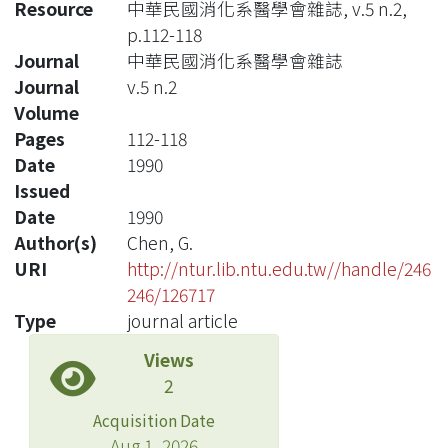
Resource
中華民國消化系醫學會雜誌, v.5 n.2,
p.112-118
Journal
中華民國消化系醫學會雜誌
Journal
v.5 n.2
Volume
Pages
112-118
Date
1990
Issued
Date
1990
Author(s)
Chen, G.
URI
http://ntur.lib.ntu.edu.tw//handle/246
246/126717
Type
journal article
Views
2
Acquisition Date
Aug 1, 2026