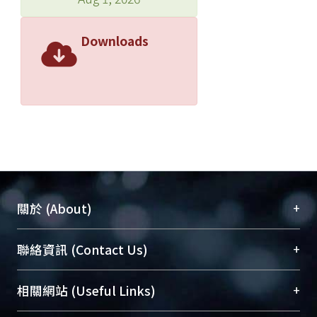
Downloads
+
關於 (About)
臺大位居世界頂尖大學之列，為永久珍藏及向國際
+
聯絡資訊 (Contact Us)
展現本校豐碩的研究成果及學術能量，圖書館整合
機構典藏（NTUR）與學術庫（AH）不同功能平
總館學科館員
(Main Library)
+
相關網站 (Useful Links)
台，成為臺大學術典藏NTU scholars。期能整合研
醫學圖書館學科館員
(Medical Library)