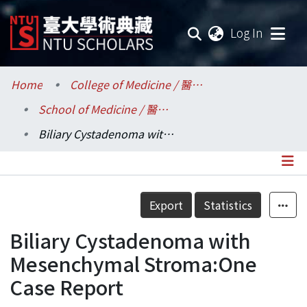
(current
Log In
Communities & Collections
Home
College of Medicine / 醫學院
School of Medicine / 醫學系
Research Outputs
Biliary Cystadenoma with Mesenchymal Stroma:One Case Report
Fundings & Projects
Researchers
Details
Export
Statistics
Organizations
Biliary Cystadenoma with
Statistics
Mesenchymal Stroma:One
Case Report