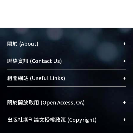
+
關於 (About)
臺大位居世界頂尖大學之列，為永久珍藏及向國際
+
聯絡資訊 (Contact Us)
展現本校豐碩的研究成果及學術能量，圖書館整合
機構典藏（NTUR）與學術庫（AH）不同功能平
總館學科館員
(Main Library)
+
相關網站 (Useful Links)
台，成為臺大學術典藏NTU scholars。期能整合研
醫學圖書館學科館員
(Medical Library)
究能量、促進交流合作、保存學術產出、推廣研究
社會科學院辜振甫紀念圖書館學科館員
(Social
成果。
Sciences Library)
+
關於開放取用 (Open Access, OA)
To permanently archive and promote researcher
profiles and scholarly works, Library integrates the
開放取用是從使用者角度提升資訊取用性的社會運
+
出版社期刊論文授權政策 (Copyright)
services of “NTU Repository” with “Academic
動，應用在學術研究上是透過將研究著作公開供使