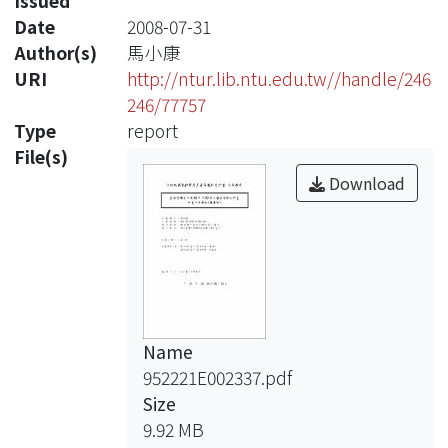
Issued
Date
2008-07-31
Author(s)
馬小康
URI
http://ntur.lib.ntu.edu.tw//handle/246
246/77757
Type
report
File(s)
Download
Name
952221E002337.pdf
Size
9.92 MB