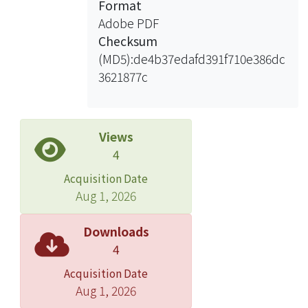
Format
Adobe PDF
Checksum
(MD5):de4b37edafd391f710e386dc
3621877c
Views
4
Acquisition Date
Aug 1, 2026
Downloads
4
Acquisition Date
Aug 1, 2026