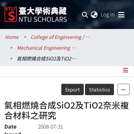
(current
Log In
Communities & Collections
Home
College of Engineering / 工學院
Mechanical Engineering / 機械工程學系
Research Outputs
氣相燃燒合成SiO2及TiO2奈米複合材料之研究
Fundings & Projects
Researchers
Details
Export
Statistics
Organizations
氣相燃燒合成SiO2及TiO2奈米複
Statistics
合材料之研究
Date
2008-07-31