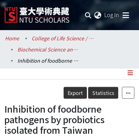
(current
Log In
Communities & Collections
Home
College of Life Science / 生命科學院
Biochemical Science and Technology / 生化科技學系
Research Outputs
Inhibition of foodborne pathogens by probiotics isolated from Taiwan
Fundings & Projects
Researchers
Details
Export
Statistics
Organizations
Inhibition of foodborne
Statistics
pathogens by probiotics
isolated from Taiwan