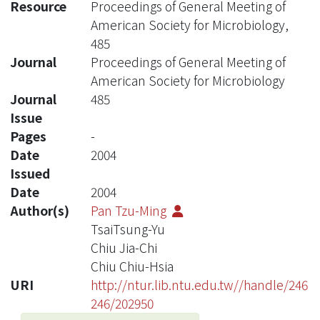
Resource
Proceedings of General Meeting of
American Society for Microbiology,
485
Journal
Proceedings of General Meeting of
American Society for Microbiology
Journal
485
Issue
Pages
-
Date
2004
Issued
Date
2004
Author(s)
Pan Tzu-Ming
TsaiTsung-Yu
Chiu Jia-Chi
Chiu Chiu-Hsia
URI
http://ntur.lib.ntu.edu.tw//handle/246
246/202950