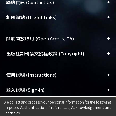
臺大位居世界頂尖大學之列，為永久珍藏及向國際
+
聯絡資訊 (Contact Us)
展現本校豐碩的研究成果及學術能量，圖書館整合
機構典藏（NTUR）與學術庫（AH）不同功能平
總館學科館員
(Main Library)
+
相關網站 (Useful Links)
台，成為臺大學術典藏NTU scholars。期能整合研
醫學圖書館學科館員
(Medical Library)
究能量、促進交流合作、保存學術產出、推廣研究
社會科學院辜振甫紀念圖書館學科館員
(Social
成果。
Sciences Library)
+
關於開放取用 (Open Access, OA)
To permanently archive and promote researcher
profiles and scholarly works, Library integrates the
開放取用是從使用者角度提升資訊取用性的社會運
+
出版社期刊論文授權政策 (Copyright)
services of “NTU Repository” with “Academic
動，應用在學術研究上是透過將研究著作公開供使
Hub” to form NTU Scholars.
用者自由取閱，以促進學術傳播及因應期刊訂購費
請確認所上傳的全文是原創的內容，若該文件包
用逐年攀升。同時可加速研究發展、提升研究影響
+
使用說明 (Instructions)
含部分內容的版權非匯入者所有，或由第三方贊
力，NTU Scholars即為本校的開放取用典藏（OA
助與合作完成，請確認該版權所有者及第三方同
Archive）平台。
（點選深入了解OA）
意提供此授權。
網站簡介
(Quickstart Guide)
+
登入說明 (Sign-in)
Please represent that the submission is your
使用手冊
(Instruction Manual)
original work, and that you have the right to
We collect and process your personal information for the following
線上預約服務
(Booking Service)
方案一：
臺灣大學計算機中心帳號登入
+
匯入著作 (Submission)
purposes:
Authentication, Preferences, Acknowledgement and
grant the rights to upload.
(With C&INC Email Account)
Statistics
.