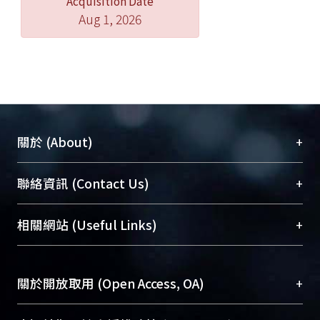
Acquisition Date
Aug 1, 2026
+
關於 (About)
臺大位居世界頂尖大學之列，為永久珍藏及向國際
+
聯絡資訊 (Contact Us)
展現本校豐碩的研究成果及學術能量，圖書館整合
機構典藏（NTUR）與學術庫（AH）不同功能平
總館學科館員
(Main Library)
+
相關網站 (Useful Links)
台，成為臺大學術典藏NTU scholars。期能整合研
醫學圖書館學科館員
(Medical Library)
究能量、促進交流合作、保存學術產出、推廣研究
社會科學院辜振甫紀念圖書館學科館員
(Social
成果。
Sciences Library)
+
關於開放取用 (Open Access, OA)
To permanently archive and promote researcher