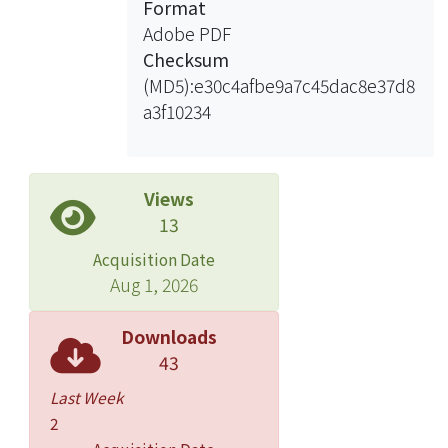
Format
Adobe PDF
Checksum
(MD5):e30c4afbe9a7c45dac8e37d8
a3f10234
Views
13
Acquisition Date
Aug 1, 2026
Downloads
43
Last Week
2