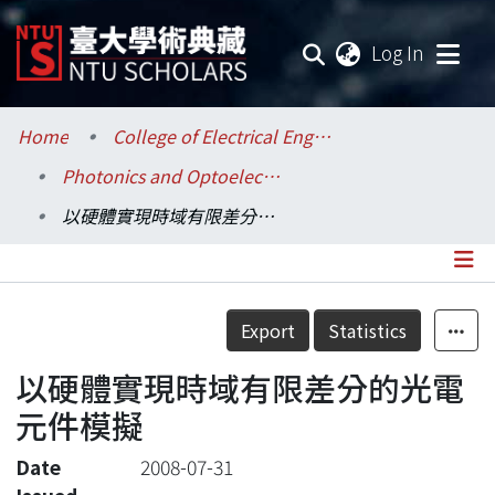
(current
Log In
Communities & Collections
Home
College of Electrical Engineering and Computer Science / 電機資訊學院
Photonics and Optoelectronics / 光電工程學研究所
Research Outputs
以硬體實現時域有限差分的光電元件模擬
Fundings & Projects
Researchers
Details
Export
Statistics
Organizations
以硬體實現時域有限差分的光電
Statistics
元件模擬
Date
2008-07-31