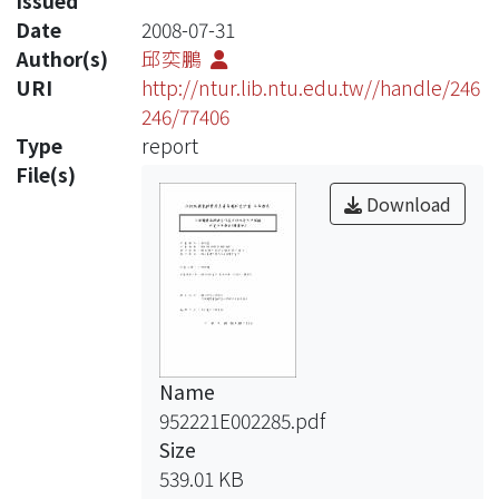
Issued
Date
2008-07-31
Author(s)
邱奕鵬
URI
http://ntur.lib.ntu.edu.tw//handle/246
246/77406
Type
report
File(s)
Download
Name
952221E002285.pdf
Size
539.01 KB