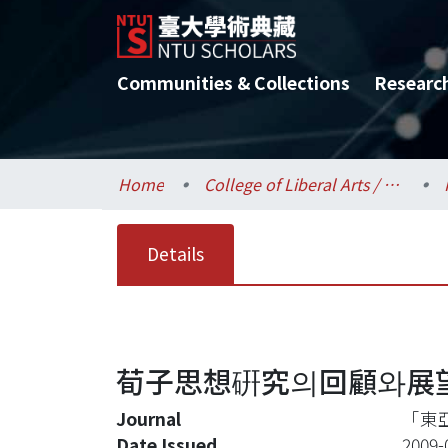
Communities & Collections
Researc
Home
College of Liberal Arts / 文學院
Details
荀子思想硏究의回顧와展
Journal
「東
Date Issued
2009-