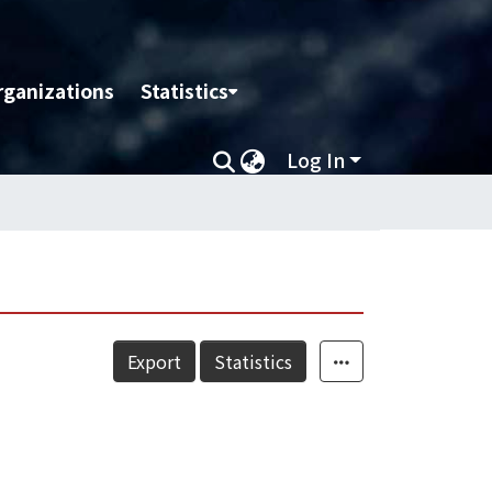
rganizations
Statistics
Log In
Export
Statistics