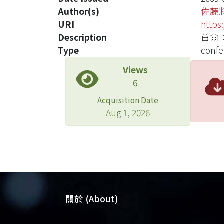
Author(s)
佐藤
URI
https
Description
首爾
Type
confe
Views
6
Acquisition Date
Aug 1, 2026
關於 (About)