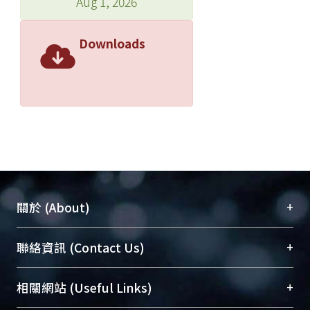
Aug 1, 2026
Downloads
+
關於 (About)
臺大位居世界頂尖大學之列，為永久珍藏及向國際
+
聯絡資訊 (Contact Us)
展現本校豐碩的研究成果及學術能量，圖書館整合
機構典藏（NTUR）與學術庫（AH）不同功能平
總館學科館員
(Main Library)
+
相關網站 (Useful Links)
台，成為臺大學術典藏NTU scholars。期能整合研
醫學圖書館學科館員
(Medical Library)