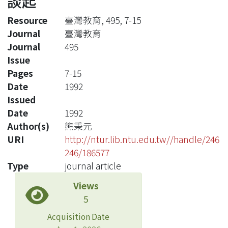
談起
Resource
臺灣教育, 495, 7-15
Journal
臺灣教育
Journal
495
Issue
Pages
7-15
Date
1992
Issued
Date
1992
Author(s)
熊秉元
URI
http://ntur.lib.ntu.edu.tw//handle/246
246/186577
Type
journal article
Views
5
Acquisition Date