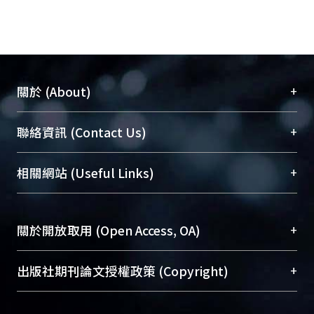
+
關於 (About)
臺大位居世界頂尖大學之列，為永久珍藏及向國際
+
聯絡資訊 (Contact Us)
展現本校豐碩的研究成果及學術能量，圖書館整合
機構典藏（NTUR）與學術庫（AH）不同功能平
總館學科館員
(Main Library)
+
相關網站 (Useful Links)
台，成為臺大學術典藏NTU scholars。期能整合研
醫學圖書館學科館員
(Medical Library)
究能量、促進交流合作、保存學術產出、推廣研究
社會科學院辜振甫紀念圖書館學科館員
(Social
成果。
Sciences Library)
+
關於開放取用 (Open Access, OA)
To permanently archive and promote researcher
profiles and scholarly works, Library integrates the
開放取用是從使用者角度提升資訊取用性的社會運
+
出版社期刊論文授權政策 (Copyright)
services of “NTU Repository” with “Academic
動，應用在學術研究上是透過將研究著作公開供使
Hub” to form NTU Scholars.
用者自由取閱，以促進學術傳播及因應期刊訂購費
請確認所上傳的全文是原創的內容，若該文件包