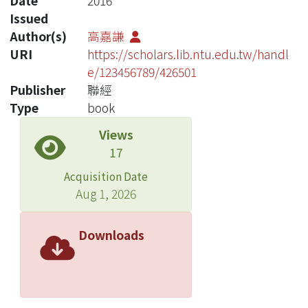
Date
2016
Issued
Author(s)
高嘉謙
URI
https://scholars.lib.ntu.edu.tw/handl
e/123456789/426501
Publisher
聯經
Type
book
Views
17
Acquisition Date
Aug 1, 2026
Downloads