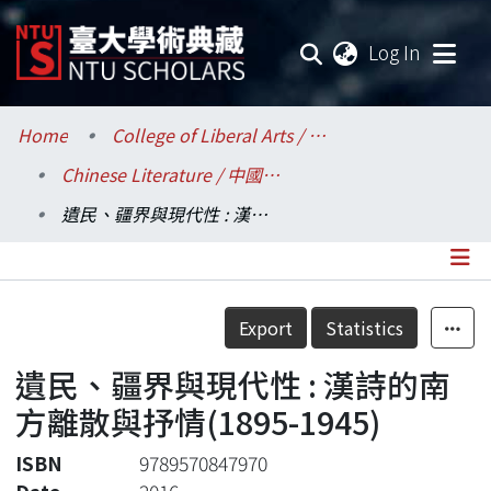
(current
Log In
Communities & Collections
Home
College of Liberal Arts / 文學院
Chinese Literature / 中國文學系
Research Outputs
遺民、疆界與現代性 : 漢詩的南方離散與抒情(1895-1945)
Fundings & Projects
Researchers
Details
Export
Statistics
Organizations
遺民、疆界與現代性 : 漢詩的南
Statistics
方離散與抒情(1895-1945)
ISBN
9789570847970