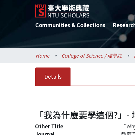
Communities & Collections
Researc
Home
College of Science / 理學院
Details
「我為什麼要學這個?」-
Other Title
“Why 
Journal
教育