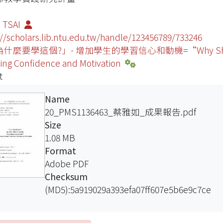
 TSAI
://scholars.lib.ntu.edu.tw/handle/123456789/733246
麼要學這個?」- 增加學生的學習信心和動機=“Why Should I Lea
ing Confidence and Motivation
t
Name
20_PMS1136463_蔡雅如_成果報告.pdf
Size
1.08 MB
Format
Adobe PDF
Checksum
(MD5):5a919029a393efa07ff607e5b6e9c7ce