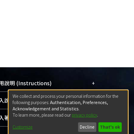
+
說明 (Instructions)
We collect and process your personal information for the
網站簡介
(Quickstart Guide)
+
說明 (Sign-in)
following purposes:
Authentication, Preferences,
使用手冊
(Instruction Manual)
Acknowledgement and Statistics
.
To learn more, please read our
privacy policy
.
線上預約服務
(Booking Service)
方案一：
臺灣大學計算機中心帳號登入
+
著作 (Submission)
(With C&INC Email Account)
Customize
Decline
That's ok
方案二：
ORCID帳號登入
(With ORCID)