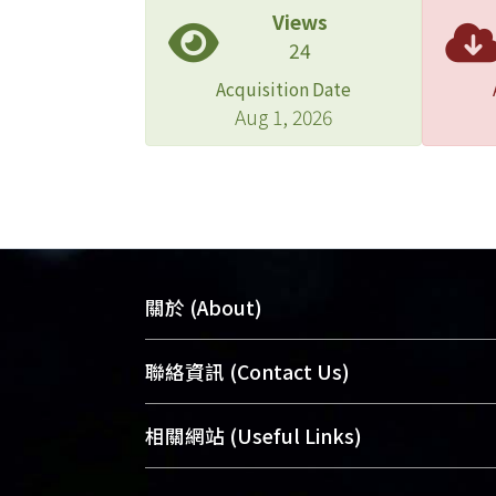
Views
24
Acquisition Date
Aug 1, 2026
關於 (About)
臺大位居世界頂尖大學之列，為永久珍
聯絡資訊 (Contact Us)
及向國際展現本校豐碩的研究成果及學
能量，圖書館整合機構典藏（NTUR）
總館學科館員
(Main Library)
相關網站 (Useful Links)
術庫（AH）不同功能平台，成為臺大學
醫學圖書館學科館員
(Medical Library)
典藏NTU scholars。期能整合研究能量
社會科學院辜振甫紀念圖書館學科館員