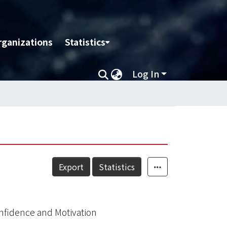
rganizations
Statistics
Log In
Export
Statistics
nfidence and Motivation