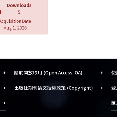
Downloads
5
Acquisition Date
Aug 1, 2026
+
+
關於開放取用 (Open Access, OA)
使用
藏
開放取用是從使用者角度提升資訊取用性
+
+
出版社期刊論文授權政策 (Copyright)
登入
術
的社會運動，應用在學術研究上是透過將
與學
研究著作公開供使用者自由取閱，以促進
請確認所上傳的全文是原創的內容，若
+
匯入
術
學術傳播及因應期刊訂購費用逐年攀升。
該文件包含部分內容的版權非匯入者所
、
同時可加速研究發展、提升研究影響力，
有，或由第三方贊助與合作完成，請確