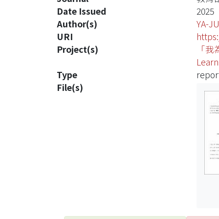
Date Issued
2025
Author(s)
YA-JU
URI
https
Project(s)
「我為什
Learn
Type
repor
File(s)