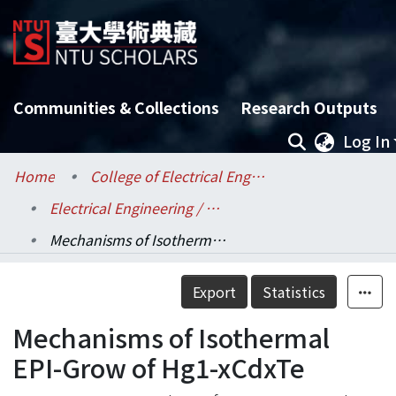
Communities & Collections
Research Outputs
Log In
Home
College of Electrical Engineering and Computer Science / 電機資訊學院
Electrical Engineering / 電機工程學系
Mechanisms of Isothermal EPI-Grow of Hg1-xCdxTe
Details
Export
Statistics
Mechanisms of Isothermal
EPI-Grow of Hg1-xCdxTe