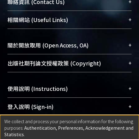
臺大位居世界頂尖大學之列，為永久珍藏及向國際
+
聯絡資訊 (Contact Us)
展現本校豐碩的研究成果及學術能量，圖書館整合
機構典藏（NTUR）與學術庫（AH）不同功能平
總館學科館員
(Main Library)
+
相關網站 (Useful Links)
台，成為臺大學術典藏NTU scholars。期能整合研
醫學圖書館學科館員
(Medical Library)
究能量、促進交流合作、保存學術產出、推廣研究
社會科學院辜振甫紀念圖書館學科館員
(Social
成果。
Sciences Library)
+
關於開放取用 (Open Access, OA)
To permanently archive and promote researcher
profiles and scholarly works, Library integrates the
開放取用是從使用者角度提升資訊取用性的社會運
+
出版社期刊論文授權政策 (Copyright)
services of “NTU Repository” with “Academic
動，應用在學術研究上是透過將研究著作公開供使
Hub” to form NTU Scholars.
用者自由取閱，以促進學術傳播及因應期刊訂購費
請確認所上傳的全文是原創的內容，若該文件包
用逐年攀升。同時可加速研究發展、提升研究影響
+
使用說明 (Instructions)
含部分內容的版權非匯入者所有，或由第三方贊
力，NTU Scholars即為本校的開放取用典藏（OA
助與合作完成，請確認該版權所有者及第三方同
Archive）平台。
（點選深入了解OA）
意提供此授權。
網站簡介
(Quickstart Guide)
+
登入說明 (Sign-in)
Please represent that the submission is your
使用手冊
(Instruction Manual)
original work, and that you have the right to
We collect and process your personal information for the following
線上預約服務
(Booking Service)
方案一：
臺灣大學計算機中心帳號登入
+
匯入著作 (Submission)
purposes:
Authentication, Preferences, Acknowledgement and
grant the rights to upload.
(With C&INC Email Account)
Statistics
.