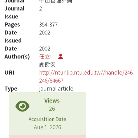
Journal
中山管理評論
Journal
2
Issue
Pages
354-377
Date
2002
Issued
Date
2002
Author(s)
任立中
謝爵安
URI
http://ntur.lib.ntu.edu.tw//handle/246
246/84667
Type
journal article
Views
26
Acquisition Date
Aug 1, 2026