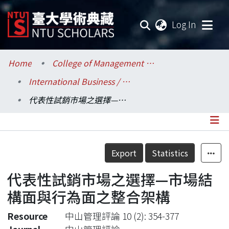
(current
Log In
Communities & Collections
Home
College of Management / 管理學院
International Business / 國際企業學系
Research Outputs
代表性試銷市場之選擇—市場結構面與行為面之整合架構
Fundings & Projects
Researchers
Details
Export
Statistics
Organizations
代表性試銷市場之選擇—市場結
Statistics
構面與行為面之整合架構
Resource
中山管理評論 10 (2): 354-377