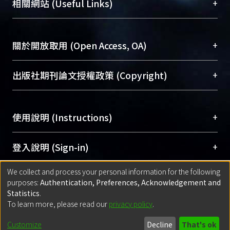
總館學科館員
(Main Library)
+
相關網站 (Useful Links)
台，成為臺大學術典藏NTU scholars。期能整合研
醫學圖書館學科館員
(Medical Library)
究能量、促進交流合作、保存學術產出、推廣研究
社會科學院辜振甫紀念圖書館學科館員
(Social
成果。
Sciences Library)
+
關於開放取用 (Open Access, OA)
To permanently archive and promote researcher
profiles and scholarly works, Library integrates the
開放取用是從使用者角度提升資訊取用性的社會運
+
出版社期刊論文授權政策 (Copyright)
services of “NTU Repository” with “Academic
動，應用在學術研究上是透過將研究著作公開供使
Hub” to form NTU Scholars.
用者自由取閱，以促進學術傳播及因應期刊訂購費
請確認所上傳的全文是原創的內容，若該文件包
用逐年攀升。同時可加速研究發展、提升研究影響
+
使用說明 (Instructions)
含部分內容的版權非匯入者所有，或由第三方贊
力，NTU Scholars即為本校的開放取用典藏（OA
助與合作完成，請確認該版權所有者及第三方同
Archive）平台。
（點選深入了解OA）
意提供此授權。
網站簡介
(Quickstart Guide)
+
登入說明 (Sign-in)
Please represent that the submission is your
使用手冊
(Instruction Manual)
original work, and that you have the right to
We collect and process your personal information for the following
線上預約服務
(Booking Service)
方案一：
臺灣大學計算機中心帳號登入
+
匯入著作 (Submission)
purposes:
Authentication, Preferences, Acknowledgement and
grant the rights to upload.
(With C&INC Email Account)
Statistics
.
方案二：
ORCID帳號登入
(With ORCID)
To learn more, please read our
privacy policy
.
若欲上傳已出版的全文電子檔，可使用
Open
方案一：
定期更新ORCID者，以ID匯入
(Search
policy finder
網站查詢，以確認出版單位之版權
for identifier (ORCID))
Built with
DSpace-CRIS software
- Extension maintained and optimized
Customize
Decline
That's ok