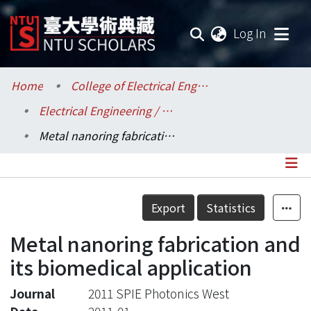
(current
Log In
Communities & Collections
Home
College of Electrical Engineering and Computer Science / 電機資訊學院
Electrical Engineering / 電機工程學系
Research Outputs
Metal nanoring fabrication and its biomedical application
Fundings & Projects
Researchers
Details
Export
Statistics
Organizations
Metal nanoring fabrication and
Statistics
its biomedical application
Journal
2011 SPIE Photonics West