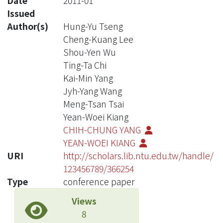
Date
2011-01
Issued
Author(s)
Hung-Yu Tseng
Cheng-Kuang Lee
Shou-Yen Wu
Ting-Ta Chi
Kai-Min Yang
Jyh-Yang Wang
Meng-Tsan Tsai
Yean-Woei Kiang
CHIH-CHUNG YANG
YEAN-WOEI KIANG
URI
http://scholars.lib.ntu.edu.tw/handle/
123456789/366254
Type
conference paper
Views
8