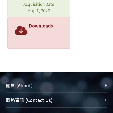
Acquisition Date
Aug 1, 2026
Downloads
+
關於 (About)
臺大位居世界頂尖大學之列，為永久珍藏及向國際
+
聯絡資訊 (Contact Us)
展現本校豐碩的研究成果及學術能量，圖書館整合
機構典藏（NTUR）與學術庫（AH）不同功能平