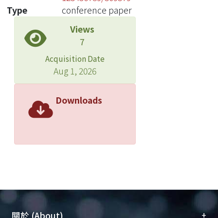
Type
conference paper
Views
7
Acquisition Date
Aug 1, 2026
Downloads
+
關於 (About)