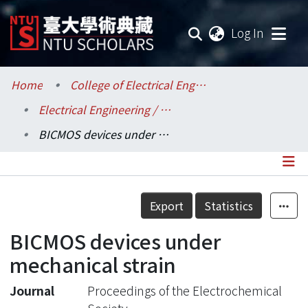
(current
Log In
Communities & Collections
Home
College of Electrical Engineering and Computer Science / 電機資訊學院
Electrical Engineering / 電機工程學系
Research Outputs
BICMOS devices under mechanical strain
Fundings & Projects
Researchers
Details
Export
Statistics
Organizations
BICMOS devices under
Statistics
mechanical strain
Journal
Proceedings of the Electrochemical