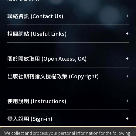
臺大位居世界頂尖大學之列，為永久珍藏及向國際
+
聯絡資訊 (Contact Us)
展現本校豐碩的研究成果及學術能量，圖書館整合
機構典藏（NTUR）與學術庫（AH）不同功能平
總館學科館員
(Main Library)
+
相關網站 (Useful Links)
台，成為臺大學術典藏NTU scholars。期能整合研
醫學圖書館學科館員
(Medical Library)
究能量、促進交流合作、保存學術產出、推廣研究
社會科學院辜振甫紀念圖書館學科館員
(Social
成果。
Sciences Library)
+
關於開放取用 (Open Access, OA)
To permanently archive and promote researcher
profiles and scholarly works, Library integrates the
開放取用是從使用者角度提升資訊取用性的社會運
+
出版社期刊論文授權政策 (Copyright)
services of “NTU Repository” with “Academic
動，應用在學術研究上是透過將研究著作公開供使
Hub” to form NTU Scholars.
用者自由取閱，以促進學術傳播及因應期刊訂購費
請確認所上傳的全文是原創的內容，若該文件包
用逐年攀升。同時可加速研究發展、提升研究影響
+
使用說明 (Instructions)
含部分內容的版權非匯入者所有，或由第三方贊
力，NTU Scholars即為本校的開放取用典藏（OA
助與合作完成，請確認該版權所有者及第三方同
Archive）平台。
（點選深入了解OA）
意提供此授權。
網站簡介
(Quickstart Guide)
+
登入說明 (Sign-in)
Please represent that the submission is your
使用手冊
(Instruction Manual)
original work, and that you have the right to
We collect and process your personal information for the following
線上預約服務
(Booking Service)
方案一：
臺灣大學計算機中心帳號登入
+