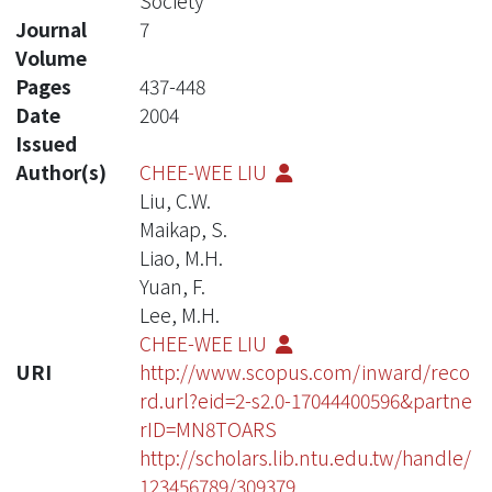
Society
Journal
7
Volume
Pages
437-448
Date
2004
Issued
Author(s)
CHEE-WEE LIU
Liu, C.W.
Maikap, S.
Liao, M.H.
Yuan, F.
Lee, M.H.
CHEE-WEE LIU
URI
http://www.scopus.com/inward/reco
rd.url?eid=2-s2.0-17044400596&partne
rID=MN8TOARS
http://scholars.lib.ntu.edu.tw/handle/
123456789/309379