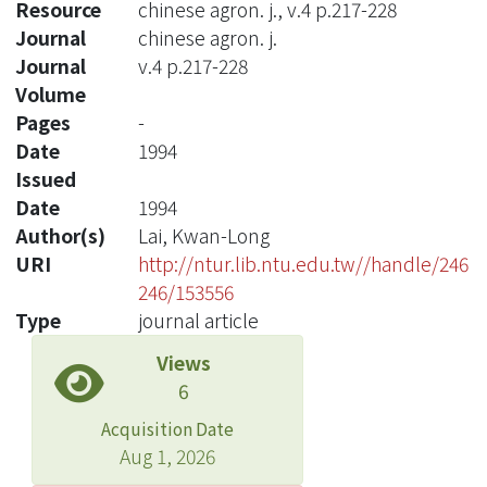
Resource
chinese agron. j., v.4 p.217-228
Journal
chinese agron. j.
Journal
v.4 p.217-228
Volume
Pages
-
Date
1994
Issued
Date
1994
Author(s)
Lai, Kwan-Long
URI
http://ntur.lib.ntu.edu.tw//handle/246
246/153556
Type
journal article
Views
6
Acquisition Date
Aug 1, 2026