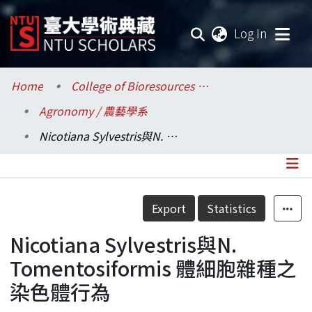
(current
Log In
Communities & Collections
Home
College of Bioresources and Agriculture / 生物資源暨農學院
Agronomy / 農藝學系
Research Outputs
Nicotiana Sylvestris與N. Tomentosiformis 體細胞雜種之染色體行為
Fundings & Projects
Researchers
Details
Export
Statistics
Organizations
Nicotiana Sylvestris與N.
Statistics
Tomentosiformis 體細胞雜種之
染色體行為