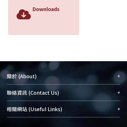
Downloads
+
關於 (About)
臺大位居世界頂尖大學之列，為永久珍藏及向國際
+
聯絡資訊 (Contact Us)
展現本校豐碩的研究成果及學術能量，圖書館整合
機構典藏（NTUR）與學術庫（AH）不同功能平
總館學科館員
(Main Library)
+
相關網站 (Useful Links)
台，成為臺大學術典藏NTU scholars。期能整合研
醫學圖書館學科館員
(Medical Library)
究能量、促進交流合作、保存學術產出、推廣研究
社會科學院辜振甫紀念圖書館學科館員
(Social