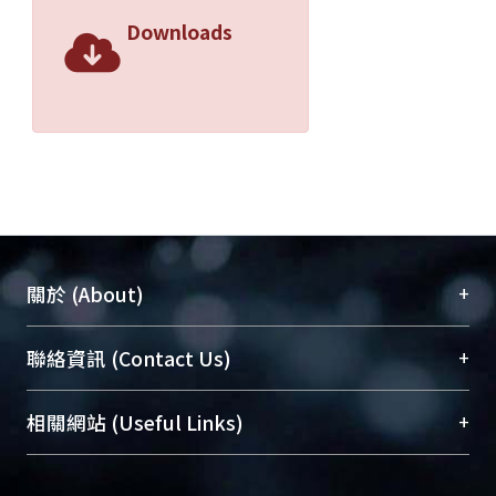
Downloads
+
關於 (About)
臺大位居世界頂尖大學之列，為永久珍藏及向國際
+
聯絡資訊 (Contact Us)
展現本校豐碩的研究成果及學術能量，圖書館整合
機構典藏（NTUR）與學術庫（AH）不同功能平
總館學科館員
(Main Library)
+
相關網站 (Useful Links)
台，成為臺大學術典藏NTU scholars。期能整合研
醫學圖書館學科館員
(Medical Library)
究能量、促進交流合作、保存學術產出、推廣研究
社會科學院辜振甫紀念圖書館學科館員
(Social