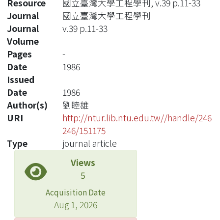
Resource
國立臺灣大學工程學刊, v.39 p.11-33
Journal
國立臺灣大學工程學刊
Journal
v.39 p.11-33
Volume
Pages
-
Date
1986
Issued
Date
1986
Author(s)
劉睦雄
URI
http://ntur.lib.ntu.edu.tw//handle/246
246/151175
Type
journal article
Views
5
Acquisition Date
Aug 1, 2026