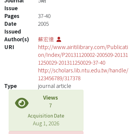
Journal
5期
Issue
Pages
37-40
Date
2005
Issued
Author(s)
蘇宏達
URI
http://www.airitilibrary.com/Publicati
on/Index/P20131120002-200509-20131
1250029-201311250029-37-40
http://scholars.lib.ntu.edu.tw/handle/
123456789/317378
Type
journal article
Views
7
Acquisition Date
Aug 1, 2026