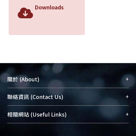
Downloads
+
關於 (About)
臺大位居世界頂尖大學之列，為永久珍藏及向國際
+
聯絡資訊 (Contact Us)
展現本校豐碩的研究成果及學術能量，圖書館整合
機構典藏（NTUR）與學術庫（AH）不同功能平
總館學科館員
(Main Library)
+
相關網站 (Useful Links)
台，成為臺大學術典藏NTU scholars。期能整合研
醫學圖書館學科館員
(Medical Library)
究能量、促進交流合作、保存學術產出、推廣研究
社會科學院辜振甫紀念圖書館學科館員
(Social
成果。