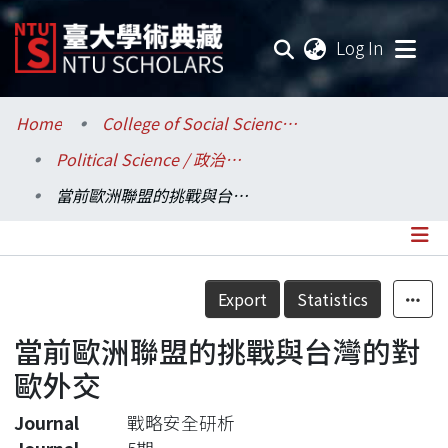
(current
Log In
Communities & Collections
Home
College of Social Sciences / 社會科學院
Political Science / 政治學系
Research Outputs
當前歐洲聯盟的挑戰與台灣的對歐外交
Fundings & Projects
Researchers
Details
Export
Statistics
Organizations
當前歐洲聯盟的挑戰與台灣的對
Statistics
歐外交
Journal
戰略安全研析