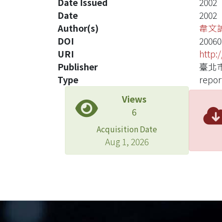
Date Issued
2002
Date
2002
Author(s)
韋文
DOI
20060
URI
http:
Publisher
臺北
Type
repor
Views
6
Acquisition Date
Aug 1, 2026