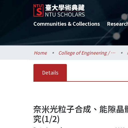
Communities & Collections
Researc
Home
College of Engineering / 工學院
Details
奈米光粒子合成、能隙晶
究(1/2)