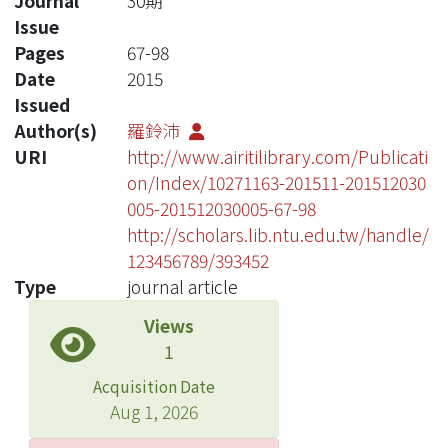
Journal
30期
Issue
Pages
67-98
Date
2015
Issued
Author(s)
羅鈴沛
URI
http://www.airitilibrary.com/Publicati
on/Index/10271163-201511-201512030
005-201512030005-67-98
http://scholars.lib.ntu.edu.tw/handle/
123456789/393452
Type
journal article
Views
1
Acquisition Date
Aug 1, 2026