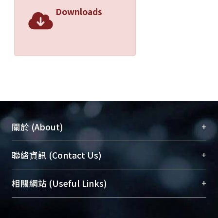
Downloads
+
關於 (About)
臺大位居世界頂尖大學之列，為永久珍藏及向國際
+
聯絡資訊 (Contact Us)
展現本校豐碩的研究成果及學術能量，圖書館整合
機構典藏（NTUR）與學術庫（AH）不同功能平
總館學科館員
(Main Library)
+
相關網站 (Useful Links)
台，成為臺大學術典藏NTU scholars。期能整合研
醫學圖書館學科館員
(Medical Library)
究能量、促進交流合作、保存學術產出、推廣研究
社會科學院辜振甫紀念圖書館學科館員
(Social
成果。