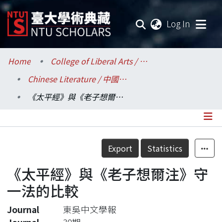
(current
Log In
Communities & Collections
Home
College of Liberal Arts / 文學院
Chinese Literature / 中國文學系
Research Outputs
《太平經》與《老子想爾注》守一法的比較
Fundings & Projects
Researchers
Details
Export
Statistics
Organizations
《太平經》與《老子想爾注》守
Statistics
一法的比較
Journal
東吳中文學報