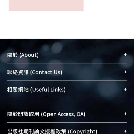
+
關於 (About)
臺大位居世界頂尖大學之列，為永久珍藏及向國際
+
聯絡資訊 (Contact Us)
展現本校豐碩的研究成果及學術能量，圖書館整合
機構典藏（NTUR）與學術庫（AH）不同功能平
總館學科館員
(Main Library)
+
相關網站 (Useful Links)
台，成為臺大學術典藏NTU scholars。期能整合研
醫學圖書館學科館員
(Medical Library)
究能量、促進交流合作、保存學術產出、推廣研究
社會科學院辜振甫紀念圖書館學科館員
(Social
成果。
Sciences Library)
+
關於開放取用 (Open Access, OA)
To permanently archive and promote researcher
profiles and scholarly works, Library integrates the
開放取用是從使用者角度提升資訊取用性的社會運
+
出版社期刊論文授權政策 (Copyright)