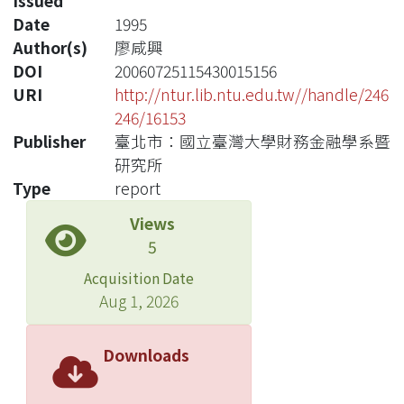
Issued
Date
1995
Author(s)
廖咸興
DOI
20060725115430015156
URI
http://ntur.lib.ntu.edu.tw//handle/246
246/16153
Publisher
臺北市：國立臺灣大學財務金融學系暨
研究所
Type
report
Views
5
Acquisition Date
Aug 1, 2026
Downloads