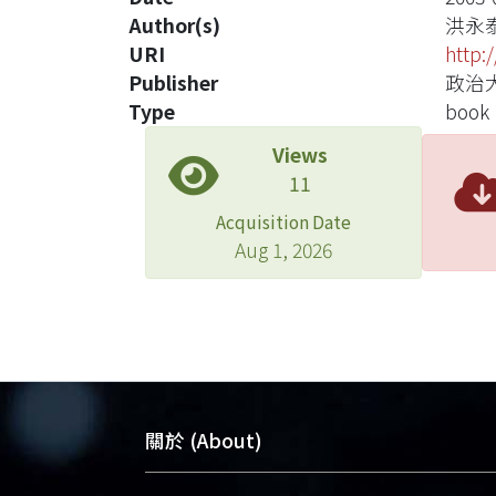
Author(s)
洪永
URI
http:
Publisher
政治
Type
book
Views
11
Acquisition Date
Aug 1, 2026
關於 (About)