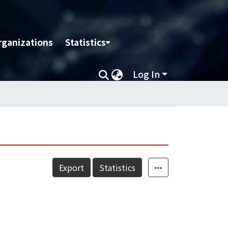
rganizations
Statistics
Log In
Export
Statistics