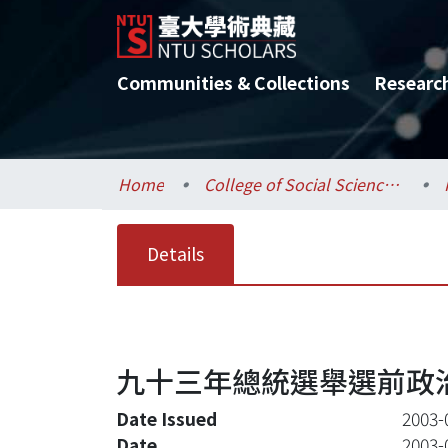
Communities & Collections
Researc
Home
College of Social Sciences / 社會科學院
Details
九十三年總統選舉選前政
Date Issued
2003-
Date
2003-