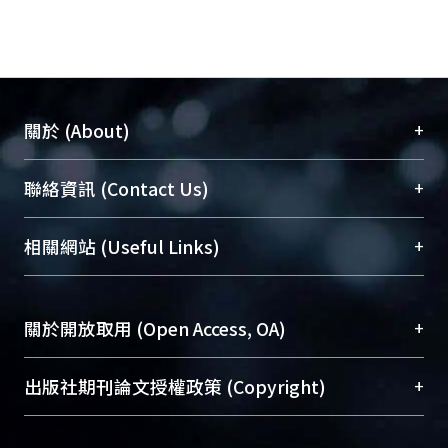
+
關於 (About)
臺大位居世界頂尖大學之列，為永久珍藏及向國際
+
聯絡資訊 (Contact Us)
展現本校豐碩的研究成果及學術能量，圖書館整合
機構典藏（NTUR）與學術庫（AH）不同功能平
總館學科館員
(Main Library)
+
相關網站 (Useful Links)
台，成為臺大學術典藏NTU scholars。期能整合研
醫學圖書館學科館員
(Medical Library)
究能量、促進交流合作、保存學術產出、推廣研究
社會科學院辜振甫紀念圖書館學科館員
(Social
成果。
Sciences Library)
+
關於開放取用 (Open Access, OA)
To permanently archive and promote researcher
profiles and scholarly works, Library integrates the
開放取用是從使用者角度提升資訊取用性的社會運
+
出版社期刊論文授權政策 (Copyright)
services of “NTU Repository” with “Academic
動，應用在學術研究上是透過將研究著作公開供使
Hub” to form NTU Scholars.
用者自由取閱，以促進學術傳播及因應期刊訂購費
請確認所上傳的全文是原創的內容，若該文件包