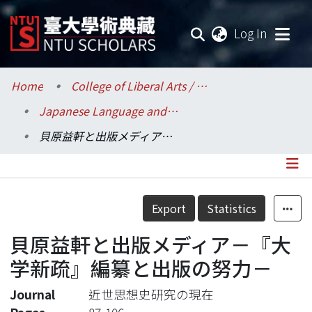
(current
Log In
Communities & Collections
Home
College of Liberal Arts / 文學院
Japanese Language and Literature / 日本語文學系
Research Outputs
貝原益軒と出版メディア－『大学新疏』編纂と出版の努力－
Fundings & Projects
Researchers
Details
Export
Statistics
Organizations
貝原益軒と出版メディア－『大
Statistics
学新疏』編纂と出版の努力－
Journal
近世思想史研究の現在