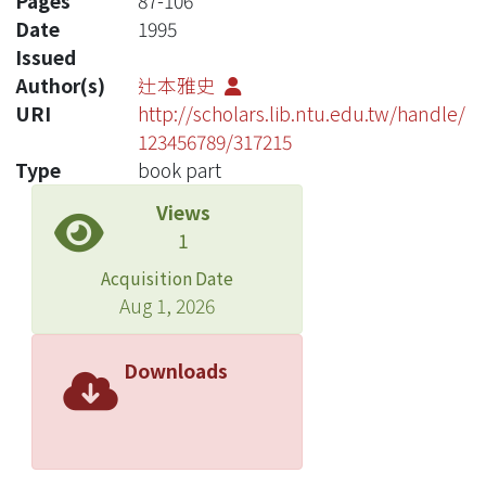
Pages
87-106
Date
1995
Issued
Author(s)
辻本雅史
URI
http://scholars.lib.ntu.edu.tw/handle/
123456789/317215
Type
book part
Views
1
Acquisition Date
Aug 1, 2026
Downloads