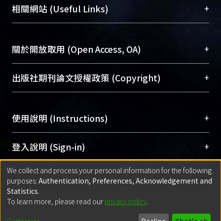
機構典藏（NTUR）與學術庫（AH）不同功能平
總館學科館員
(Main Library)
+
相關網站 (Useful Links)
台，成為臺大學術典藏NTU scholars。期能整合研
醫學圖書館學科館員
(Medical Library)
究能量、促進交流合作、保存學術產出、推廣研究
社會科學院辜振甫紀念圖書館學科館員
(Social
成果。
Sciences Library)
+
關於開放取用 (Open Access, OA)
To permanently archive and promote researcher
profiles and scholarly works, Library integrates the
開放取用是從使用者角度提升資訊取用性的社會運
+
出版社期刊論文授權政策 (Copyright)
services of “NTU Repository” with “Academic
動，應用在學術研究上是透過將研究著作公開供使
Hub” to form NTU Scholars.
用者自由取閱，以促進學術傳播及因應期刊訂購費
請確認所上傳的全文是原創的內容，若該文件包
用逐年攀升。同時可加速研究發展、提升研究影響
+
使用說明 (Instructions)
含部分內容的版權非匯入者所有，或由第三方贊
力，NTU Scholars即為本校的開放取用典藏（OA
助與合作完成，請確認該版權所有者及第三方同
Archive）平台。
（點選深入了解OA）
意提供此授權。
網站簡介
(Quickstart Guide)
+
登入說明 (Sign-in)
Please represent that the submission is your
使用手冊
(Instruction Manual)
original work, and that you have the right to
We collect and process your personal information for the following
線上預約服務
(Booking Service)
方案一：
臺灣大學計算機中心帳號登入
+
匯入著作 (Submission)
purposes:
Authentication, Preferences, Acknowledgement and
grant the rights to upload.
(With C&INC Email Account)
Statistics
.
方案二：
ORCID帳號登入
(With ORCID)
To learn more, please read our
privacy policy
.
若欲上傳已出版的全文電子檔，可使用
Open
方案一：
定期更新ORCID者，以ID匯入
(Search
policy finder
網站查詢，以確認出版單位之版權
for identifier (ORCID))
Built with
DSpace-CRIS software
- Extension maintained and optimized