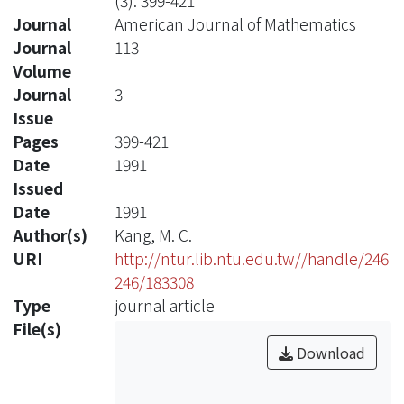
(3): 399-421
Journal
American Journal of Mathematics
Journal
113
Volume
Journal
3
Issue
Pages
399-421
Date
1991
Issued
Date
1991
Author(s)
Kang, M. C.
URI
http://ntur.lib.ntu.edu.tw//handle/246
246/183308
Type
journal article
File(s)
Download