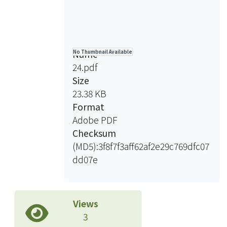
Name
No Thumbnail Available
24.pdf
Size
23.38 KB
Format
Adobe PDF
Checksum
(MD5):3f8f7f3aff62af2e29c769dfc07
dd07e
Views
3