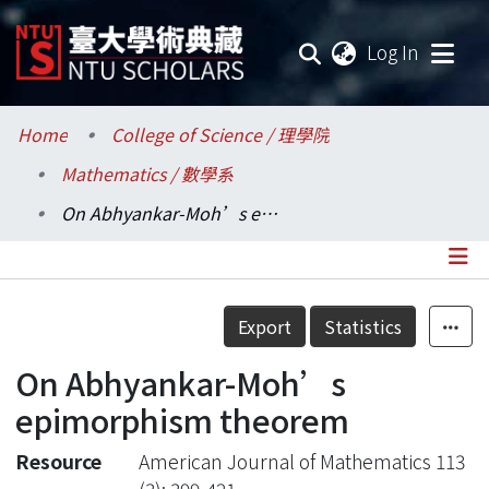
(current
Log In
Communities & Collections
Home
College of Science / 理學院
Mathematics / 數學系
Research Outputs
On Abhyankar-Moh’s epimorphism theorem
Fundings & Projects
Researchers
Details
Export
Statistics
Organizations
On Abhyankar-Moh’s
Statistics
epimorphism theorem
Resource
American Journal of Mathematics 113