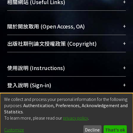
總館學科館員
(Main Library)
+
相關網站 (Useful Links)
台，成為臺大學術典藏NTU scholars。期能整合研
醫學圖書館學科館員
(Medical Library)
究能量、促進交流合作、保存學術產出、推廣研究
社會科學院辜振甫紀念圖書館學科館員
(Social
成果。
Sciences Library)
+
關於開放取用 (Open Access, OA)
To permanently archive and promote researcher
profiles and scholarly works, Library integrates the
開放取用是從使用者角度提升資訊取用性的社會運
+
出版社期刊論文授權政策 (Copyright)
services of “NTU Repository” with “Academic
動，應用在學術研究上是透過將研究著作公開供使
Hub” to form NTU Scholars.
用者自由取閱，以促進學術傳播及因應期刊訂購費
請確認所上傳的全文是原創的內容，若該文件包
用逐年攀升。同時可加速研究發展、提升研究影響
+
使用說明 (Instructions)
含部分內容的版權非匯入者所有，或由第三方贊
力，NTU Scholars即為本校的開放取用典藏（OA
助與合作完成，請確認該版權所有者及第三方同
Archive）平台。
（點選深入了解OA）
意提供此授權。
網站簡介
(Quickstart Guide)
+
登入說明 (Sign-in)
Please represent that the submission is your
使用手冊
(Instruction Manual)
original work, and that you have the right to
We collect and process your personal information for the following
線上預約服務
(Booking Service)
方案一：
臺灣大學計算機中心帳號登入
+
匯入著作 (Submission)
purposes:
Authentication, Preferences, Acknowledgement and
grant the rights to upload.
(With C&INC Email Account)
Statistics
.
方案二：
ORCID帳號登入
(With ORCID)
To learn more, please read our
privacy policy
.
若欲上傳已出版的全文電子檔，可使用
Open
方案一：
定期更新ORCID者，以ID匯入
(Search
policy finder
網站查詢，以確認出版單位之版權
for identifier (ORCID))
Built with
DSpace-CRIS software
- Extension maintained and optimized
Customize
Decline
That's ok