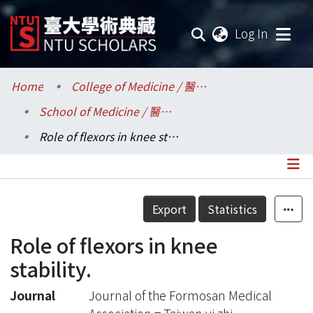
(current
Log In
Communities & Collections
Home
College of Medicine / 醫學院
School of Medicine / 醫學系
Research Outputs
Role of flexors in knee stability.
Fundings & Projects
Researchers
Details
Export
Statistics
Organizations
Role of flexors in knee
Statistics
stability.
Journal
Journal of the Formosan Medical