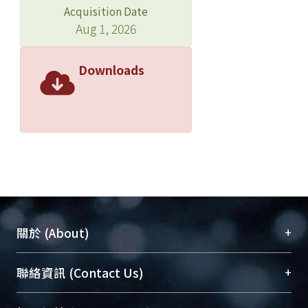
Acquisition Date
Aug 1, 2026
Downloads
+
關於 (About)
臺大位居世界頂尖大學之列，為永久珍藏及向國際
+
聯絡資訊 (Contact Us)
展現本校豐碩的研究成果及學術能量，圖書館整合
機構典藏（NTUR）與學術庫（AH）不同功能平