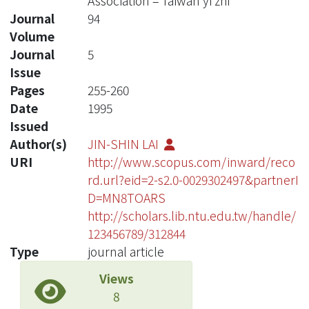
Association = Taiwan yi zhi
Journal
94
Volume
Journal
5
Issue
Pages
255-260
Date
1995
Issued
Author(s)
JIN-SHIN LAI
URI
http://www.scopus.com/inward/reco
rd.url?eid=2-s2.0-0029302497&partnerI
D=MN8TOARS
http://scholars.lib.ntu.edu.tw/handle/
123456789/312844
Type
journal article
Views
8